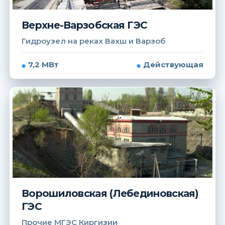
Верхне-Варзобская ГЭС
Гидроузел на реках Вахш и Варзоб
7,2 МВт
Действующая
Ворошиловская (Лебединовская)
ГЭС
Прочие МГЭС Киргизии