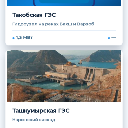
Такобская ГЭС
Гидроузел на реках Вахш и Варзоб
1,3 МВт
—
Ташкумырская ГЭС
Нарынский каскад