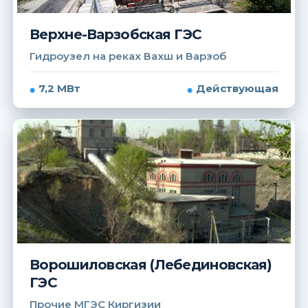
Верхне-Варзобская ГЭС
Гидроузел на реках Вахш и Варзоб
7,2 МВт
Действующая
Ворошиловская (Лебединовская)
ГЭС
Прочие МГЭС Киргизии