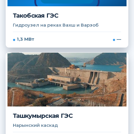
Такобская ГЭС
Гидроузел на реках Вахш и Варзоб
1,3 МВт
—
Ташкумырская ГЭС
Нарынский каскад