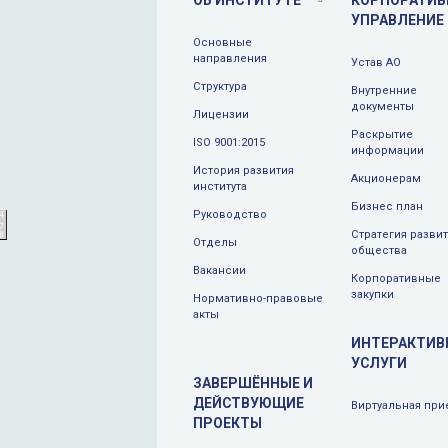
ОБ ИНСТИТУТЕ
КОРПОРАТИВ
УПРАВЛЕНИЕ
Основные
направления
Устав АО
Структура
Внутренние
документы
Лицензии
Раскрытие
ISO 9001:2015
информации
История развития
Aкционерам
института
Бизнес план
Руководство
Стратегия разви
Отделы
общества
Вакансии
Корпоративные
закупки
Нормативно-правовые
акты
ИНТЕРАКТИВ
УСЛУГИ
ЗАВЕРШЁННЫЕ И
ДЕЙСТВУЮЩИЕ
Виртуальная при
ПРОЕКТЫ