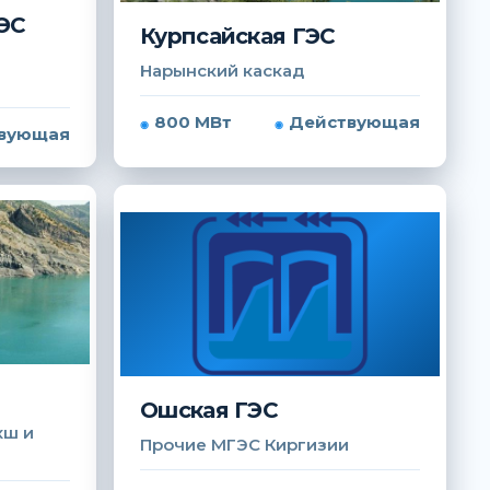
ЭС
Курпсайская ГЭС
Нарынский каскад
800 МВт
Действующая
вующая
Ошская ГЭС
хш и
Прочие МГЭС Киргизии