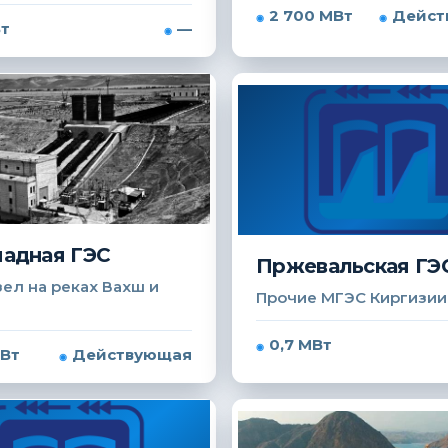
2 700 МВт
Дейст
Вт
—
адная ГЭС
Пржевальская ГЭ
ел на реках Вахш и
Прочие МГЭС Киргизии
0,7 МВт
МВт
Действующая