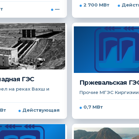
2 700 МВт
Дейст
Вт
—
адная ГЭС
Пржевальская ГЭ
ел на реках Вахш и
Прочие МГЭС Киргизии
0,7 МВт
МВт
Действующая