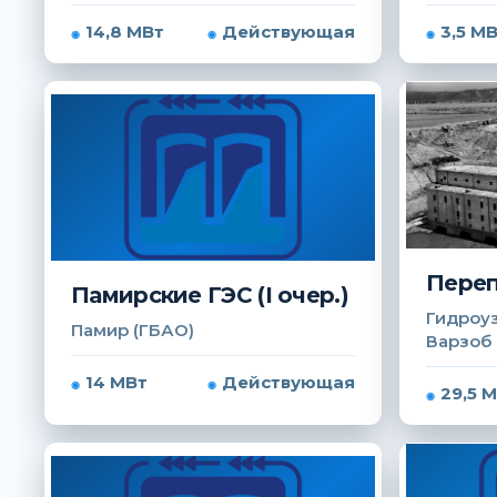
14,8 МВт
Действующая
3,5 М
Переп
Памирские ГЭС (I очер.)
Гидроуз
Памир (ГБАО)
Варзоб
14 МВт
Действующая
29,5 