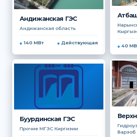
Атбаш
Андижанская ГЭС
Нарынск
Андижанская область
Кыргыз
140 МВт
Действующая
40 МВ
Верхн
Буурдинская ГЭС
Гидроуз
Прочие МГЭС Киргизии
Варзоб