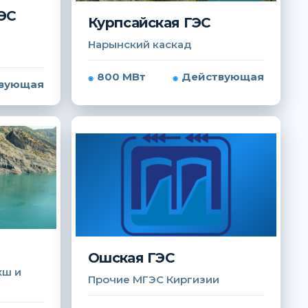
ЭС
Курпсайская ГЭС
Нарынский каскад
800 МВт
Действующая
вующая
Ошская ГЭС
хш и
Прочие МГЭС Киргизии