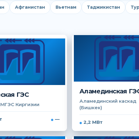
ан
Афганистан
Вьетнам
Таджикистан
Ту
Аламединская ГЭ
ская ГЭС
Аламединский каскад
 МГЭС Киргизии
(Бишкек)
т
—
2,2 МВт