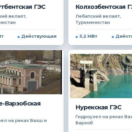
тбентская ГЭС
Колхозбентская Г
ий велаят,
Лебапский велаят,
нистан
Туркменистан
Вт
Действующая
3,2 МВт
Дейст
-Варзобская
Нурекская ГЭС
Гидроузел на реках Ва
ел на реках Вахш и
Варзоб