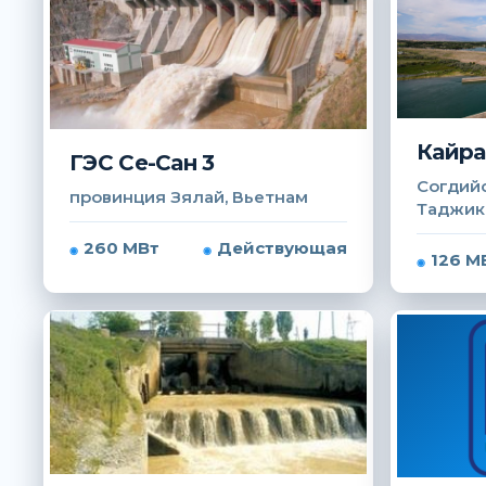
Кайра
ГЭС Се-Сан 3
Согдийс
провинция Зялай, Вьетнам
Таджик
260 МВт
Действующая
126 М