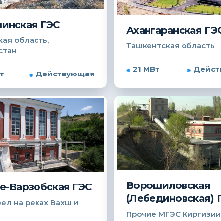
инская ГЭС
Ахангаранская ГЭ
ая область,
Ташкентская область
стан
21 МВт
Дейст
т
Действующая
Ворошиловская
е-Варзобская ГЭС
(Лебединовская) 
ел на реках Вахш и
Прочие МГЭС Киргизии