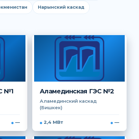
ркменистан
Нарынский каскад
С №1
Аламединская ГЭС №2
Аламединский каскад
(Бишкек)
—
2,4 МВт
—