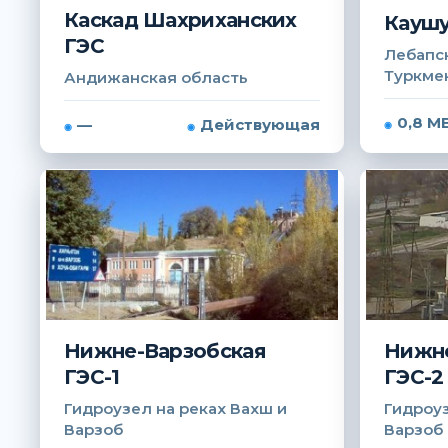
Каскад Шахриханских
Каушу
ГЭС
Лебапск
Туркме
Андижанская область
0,8 М
—
Действующая
Нижне-Варзобская
Нижне
ГЭС-1
ГЭС-2
Гидроузел на реках Вахш и
Гидроуз
Варзоб
Варзоб