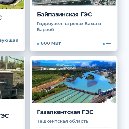
Байпазинская ГЭС
С
Гидроузел на реках Вахш и
Варзоб
вующая
600 МВт
—
Газалкентская ГЭС
ГЭС
Ташкентская область