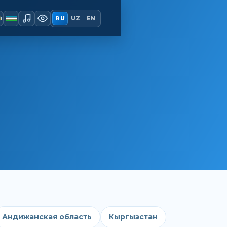
ы
RU
UZ
EN
Андижанская область
Кыргызстан