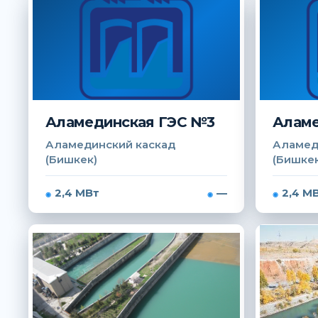
Аламединская ГЭС №3
Аламе
Аламединский каскад
Аламед
(Бишкек)
(Бишкек
2,4 МВт
—
2,4 М