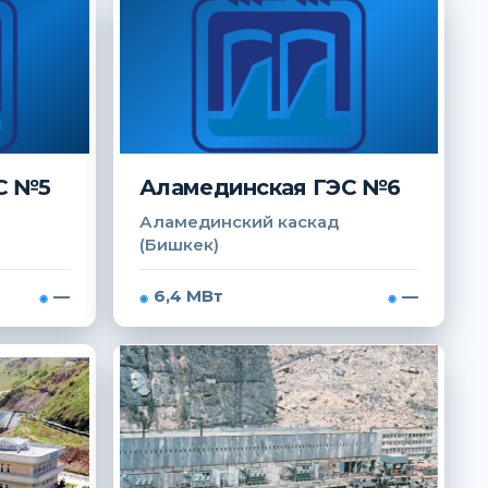
С №5
Аламединская ГЭС №6
Аламединский каскад
(Бишкек)
—
6,4 МВт
—