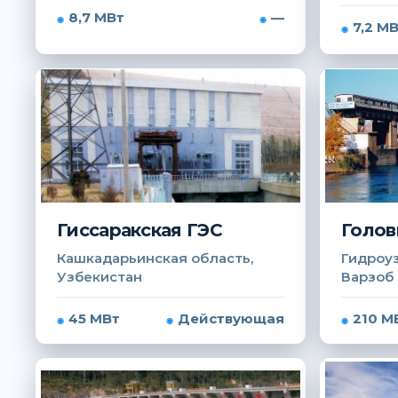
8,7 МВт
—
7,2 М
Гиссаракская ГЭС
Голов
Кашкадарьинская область,
Гидроуз
Узбекистан
Варзоб
45 МВт
Действующая
210 М