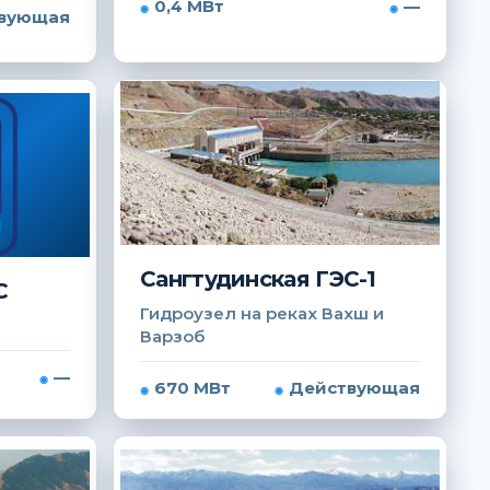
0,4 МВт
—
вующая
Сангтудинская ГЭС-1
С
Гидроузел на реках Вахш и
Варзоб
—
670 МВт
Действующая