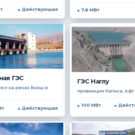
Вт
Действующая
7,8 МВт
ная ГЭС
ГЭС Наглу
ел на реках Вахш и
провинция Каписа, Афг
100 МВт
Дейст
Вт
Действующая