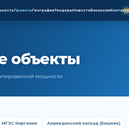
ьность
Проекты
География
Тендеры
Новости
Вакансии
Контакт
е объекты
оектированной мощности.
 МГЭС Киргизии
Аламединский каскад (Бишкек)