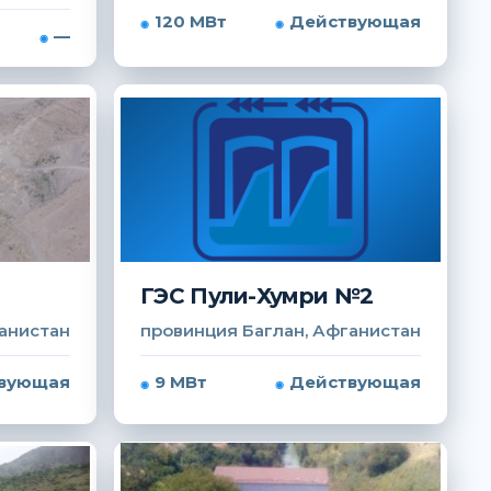
120 МВт
Действующая
—
ГЭС Пули-Хумри №2
анистан
провинция Баглан, Афганистан
вующая
9 МВт
Действующая