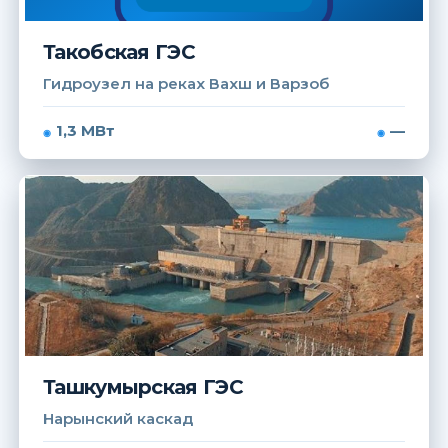
Такобская ГЭС
Гидроузел на реках Вахш и Варзоб
1,3 МВт
—
Ташкумырская ГЭС
Нарынский каскад