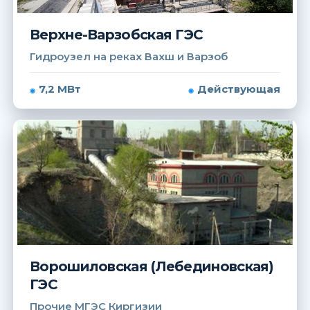
Верхне-Варзобская ГЭС
Гидроузел на реках Вахш и Варзоб
7,2 МВт
Действующая
Ворошиловская (Лебединовская)
ГЭС
Прочие МГЭС Киргизии