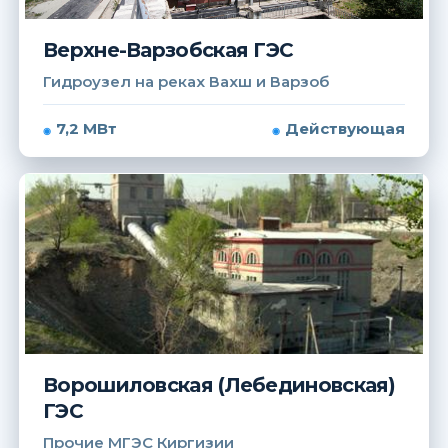
Верхне-Варзобская ГЭС
Гидроузел на реках Вахш и Варзоб
7,2 МВт
Действующая
Ворошиловская (Лебединовская)
ГЭС
Прочие МГЭС Киргизии