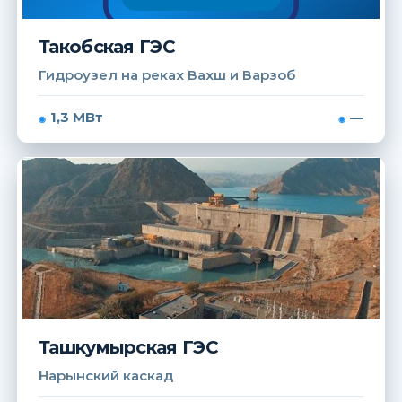
Такобская ГЭС
Гидроузел на реках Вахш и Варзоб
1,3 МВт
—
Ташкумырская ГЭС
Нарынский каскад