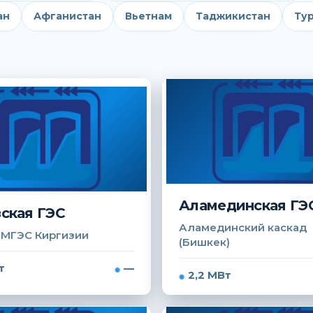
ан
Афганистан
Вьетнам
Таджикистан
Ту
Аламединская ГЭ
ская ГЭС
Аламединский каскад
 МГЭС Киргизии
(Бишкек)
т
—
2,2 МВт