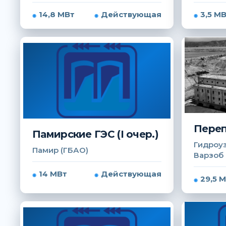
14,8 МВт
Действующая
3,5 М
Переп
Памирские ГЭС (I очер.)
Гидроуз
Памир (ГБАО)
Варзоб
14 МВт
Действующая
29,5 