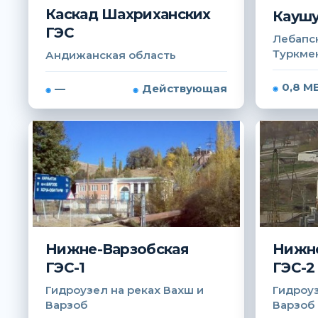
Каскад Шахриханских
Каушу
ГЭС
Лебапск
Туркме
Андижанская область
0,8 М
—
Действующая
Нижне-Варзобская
Нижне
ГЭС-1
ГЭС-2
Гидроузел на реках Вахш и
Гидроуз
Варзоб
Варзоб