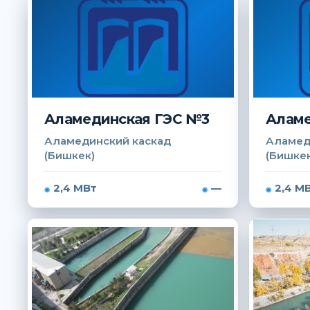
Аламединская ГЭС №3
Аламе
Аламединский каскад
Аламед
(Бишкек)
(Бишкек
2,4 МВт
—
2,4 М