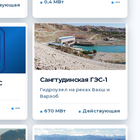
0,4 МВт
—
вующая
Сангтудинская ГЭС-1
С
Гидроузел на реках Вахш и
Варзоб
—
670 МВт
Действующая