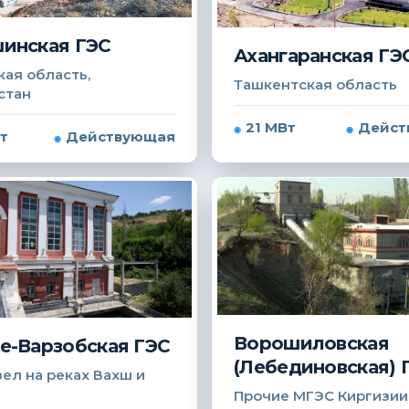
инская ГЭС
Ахангаранская ГЭ
ая область,
Ташкентская область
стан
21 МВт
Дейст
т
Действующая
Ворошиловская
е-Варзобская ГЭС
(Лебединовская) 
ел на реках Вахш и
Прочие МГЭС Киргизии