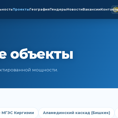
ьность
Проекты
География
Тендеры
Новости
Вакансии
Контакт
е объекты
оектированной мощности.
 МГЭС Киргизии
Аламединский каскад (Бишкек)