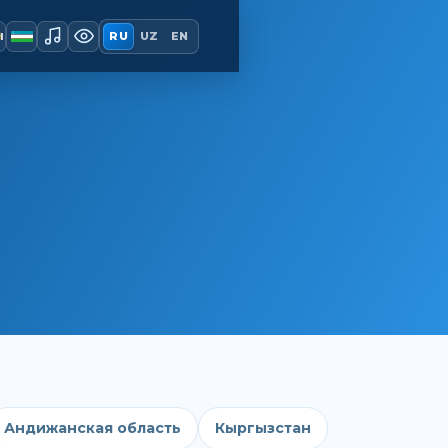
ы
RU
UZ
EN
Андижанская область
Кыргызстан