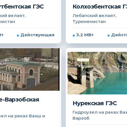
тбентская ГЭС
Колхозбентская Г
ий велаят,
Лебапский велаят,
нистан
Туркменистан
Вт
Действующая
3,2 МВт
Дейст
-Варзобская
Нурекская ГЭС
Гидроузел на реках Ва
ел на реках Вахш и
Варзоб