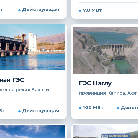
Вт
Действующая
7,8 МВт
ная ГЭС
ГЭС Наглу
ел на реках Вахш и
провинция Каписа, Афг
100 МВт
Дейст
Вт
Действующая