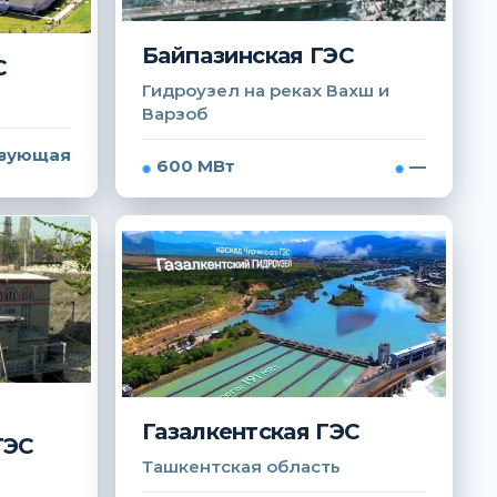
Байпазинская ГЭС
С
Гидроузел на реках Вахш и
Варзоб
вующая
600 МВт
—
Газалкентская ГЭС
ГЭС
Ташкентская область