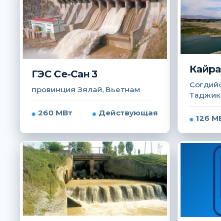
Кайра
ГЭС Се-Сан 3
Согдийс
провинция Зялай, Вьетнам
Таджик
260 МВт
Действующая
126 М