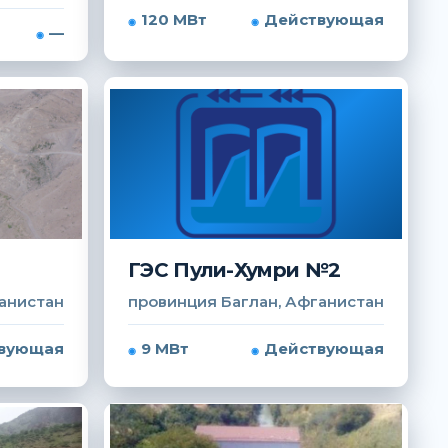
120 МВт
Действующая
—
ГЭС Пули-Хумри №2
анистан
провинция Баглан, Афганистан
вующая
9 МВт
Действующая