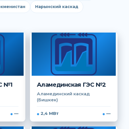
ркменистан
Нарынский каскад
С №1
Аламединская ГЭС №2
Аламединский каскад
(Бишкек)
—
2,4 МВт
—