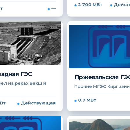
2 700 МВт
Дейст
Вт
—
адная ГЭС
Пржевальская ГЭ
ел на реках Вахш и
Прочие МГЭС Киргизии
0,7 МВт
МВт
Действующая