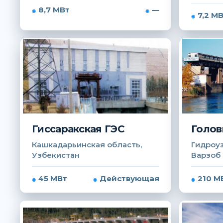
8,7 МВт
—
7,2 М
Гиссаракская ГЭС
Голов
Кашкадарьинская область,
Гидроуз
Узбекистан
Варзоб
45 МВт
Действующая
210 М