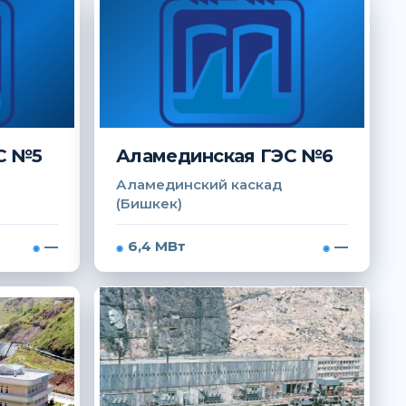
С №5
Аламединская ГЭС №6
Аламединский каскад
(Бишкек)
—
6,4 МВт
—