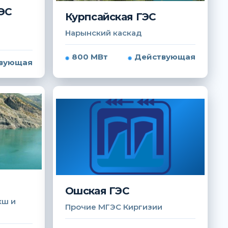
ЭС
Курпсайская ГЭС
Нарынский каскад
800 МВт
Действующая
вующая
Ошская ГЭС
хш и
Прочие МГЭС Киргизии