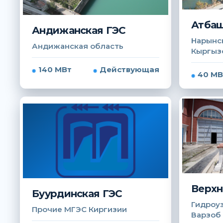
Атбаш
Андижанская ГЭС
Нарынск
Андижанская область
Кыргыз
140 МВт
Действующая
40 МВ
Верхн
Буурдинская ГЭС
Гидроуз
Прочие МГЭС Киргизии
Варзоб