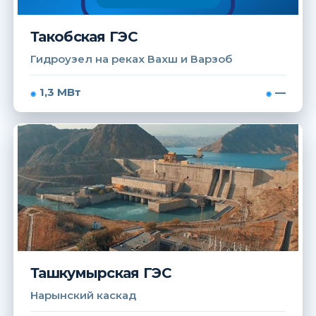
Такобская ГЭС
Гидроузел на реках Вахш и Варзоб
1,3 МВт
—
Ташкумырская ГЭС
Нарынский каскад