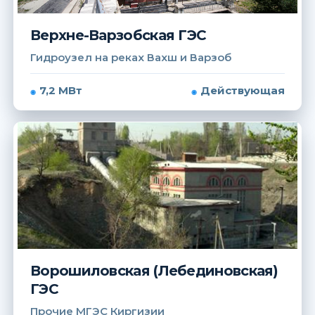
Верхне-Варзобская ГЭС
Гидроузел на реках Вахш и Варзоб
7,2 МВт
Действующая
Ворошиловская (Лебединовская)
ГЭС
Прочие МГЭС Киргизии