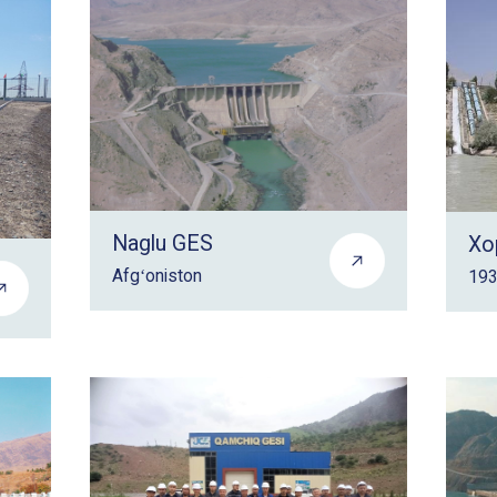
Naglu GES
Хо
Afgʻoniston
19