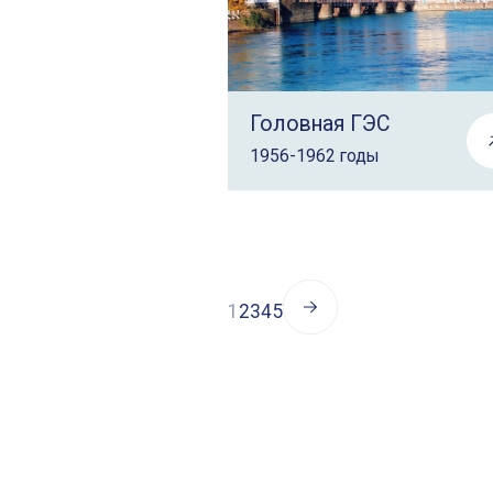
Головная ГЭС
1956-1962 годы
1
2
3
4
5