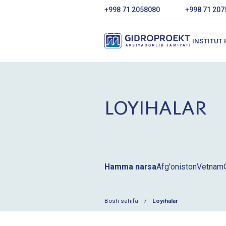
+998 71 2058080
+998 71 207
INSTITUT
LOYIHALAR
Hamma narsa
Afg'oniston
Vetnam
Bosh sahifa
Loyihalar