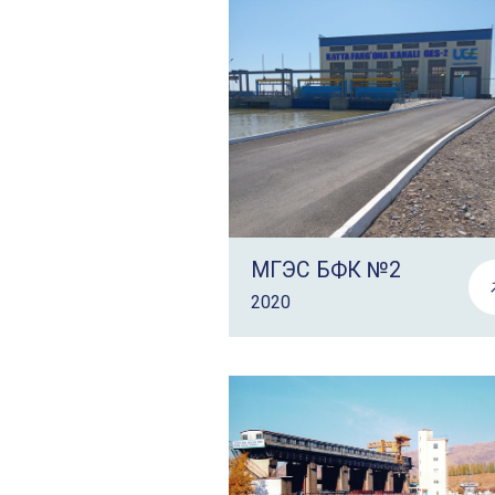
МГЭС БФК №2
2020