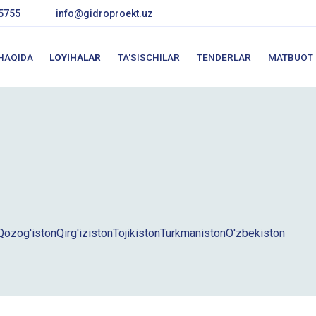
5755
info@gidroproekt.uz
 HAQIDA
LOYIHALAR
TA'SISCHILAR
TENDERLAR
MATBUOT
Qozog'iston
Qirg'iziston
Tojikiston
Turkmaniston
O'zbekiston