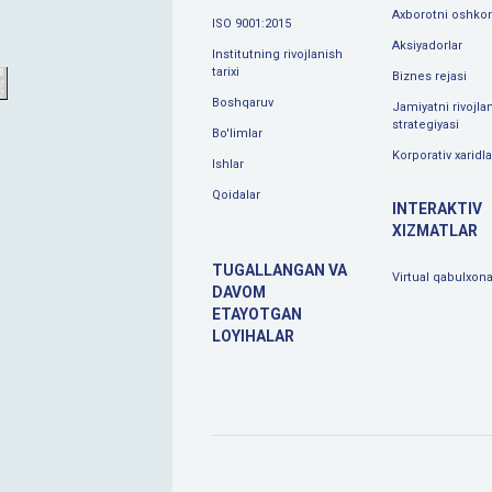
Axborotni oshkor 
ISO 9001:2015
Aksiyadorlar
Institutning rivojlanish
tarixi
Biznes rejasi
Boshqaruv
Jamiyatni rivojlan
strategiyasi
Bo'limlar
Korporativ xaridla
Ishlar
Qoidalar
INTERAKTIV
XIZMATLAR
TUGALLANGAN VA
Virtual qabulxon
DAVOM
ETAYOTGAN
LOYIHALAR