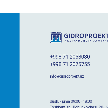
+998 71 2058080
+998 71 2075755
info@gidroproekt.uz
dush. - juma 09:00–18:00
Toshkent sh., Bobur ko'chasi, 20-u