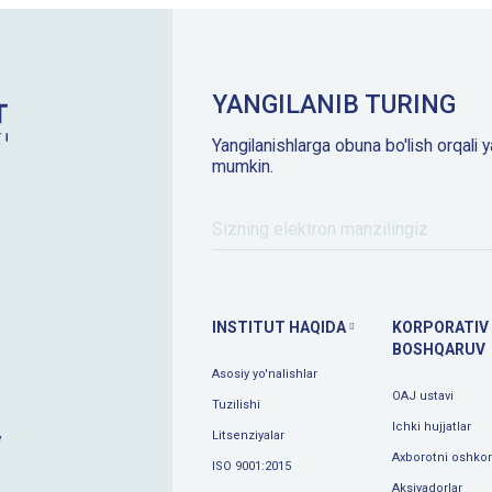
YANGILANIB TURING
Yangilanishlarga obuna bo'lish orqali y
mumkin.
INSTITUT HAQIDA
KORPORATIV
BOSHQARUV
Asosiy yo'nalishlar
OAJ ustavi
Tuzilishi
Ichki hujjatlar
Litsenziyalar
y
Axborotni oshkor 
ISO 9001:2015
Aksiyadorlar