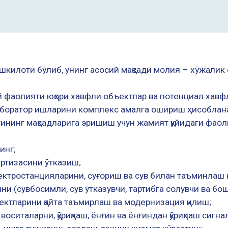
шкилоти бўлиб, унинг асосий мақсади молия – хўжали
 фаолияти юқори хавфли объектлар ва потенциал хавфл
лаборатор ишларини комплекс амалга ошириш ҳисоблан
ининг мақсадларига эришиш учун жамият қуйидаги фаол
инг;
ертизасини ўтказиш;
оэлектростанцияларини, суғориш ва сув билан таъминла
ни (сувбосимли, сув ўтказувчи, тартибга солувчи ва бош
ктларини қайта таъмирлаш ва модернизация қилиш;
 воситаларни, қўриқлаш, ёнғин ва ёнғиндан қўриқлаш сиг