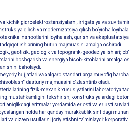
a va kichik gidroelektrostansiyalarni, irrigatsiya va suv ta’
struksiya qilish va modernizatsiya qilish bo‘yicha loyihala
rotexnika inshootlarini loyihalash, qurish va ekspluatatsiy
 tadqiqot ishlarining butun majmuasini amalga oshiradi.
ogik, geofizik, geologik va topografik-geodeziya ishlari; o
surslarini boshqarish va energiya hisob-kitoblarini amalga os
anishini baholaydi.
’yoriy hujjatlari va xalqaro standartlarga muvofiq barcha 
ohisoblash” dasturiy majmuasini o‘zlashtirib oladi.
teriallarining fizik-mexanik xususiyatlarini laboratoriya tad
ning mustahkamligini tekshirish, konstruksiyalardagi beto
qori aniqlikdagi eritmalar yordamida er osti va er usti suvlarin
oydalangan holda har qanday murakkablik sinfidagi muhan
i va dizayn usullarini joriy etishni ta'minlaydi: korporativ