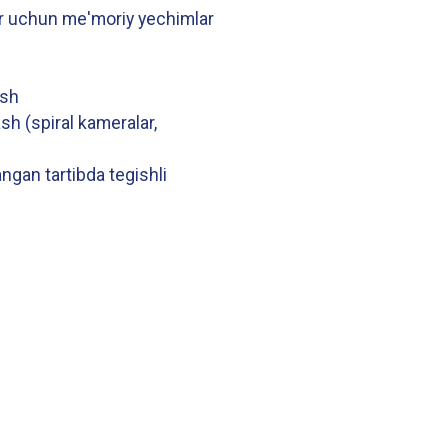
lar uchun me'moriy yechimlar
ish
sh (spiral kameralar,
angan tartibda tegishli