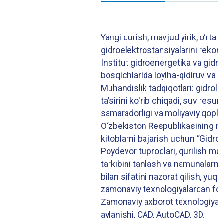
Yangi qurish, mavjud yirik, o‘rt
gidroelektrostansiyalarini rekon
Institut gidroenergetika va gid
bosqichlarida loyiha-qidiruv va
Muhandislik tadqiqotlari: gidrol
ta'sirini ko'rib chiqadi, suv re
samaradorligi va moliyaviy qopl
O‘zbekiston Respublikasining me
kitoblarni bajarish uchun “Gidr
Poydevor tuproqlari, qurilish ma
tarkibini tanlash va namunalar
bilan sifatini nazorat qilish, yu
zamonaviy texnologiyalardan f
Zamonaviy axborot texnologiyalar
aylanishi, CAD, AutoCAD, 3D.