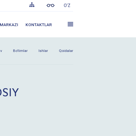
O'Z
 MARKAZI
KONTAKTLAR
uv
Bo'limlar
Ishlar
Qoidalar
OSIY