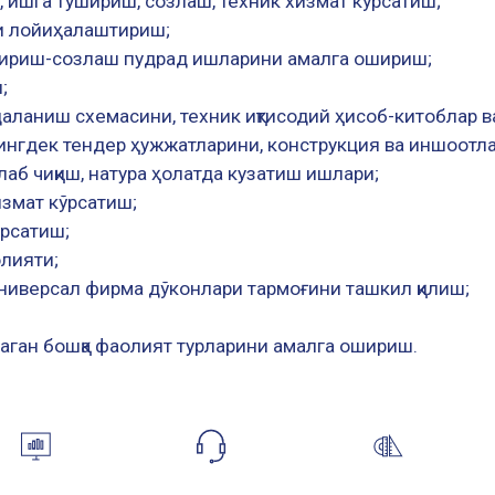
ишга тушириш, созлаш, техник хизмат кўрсатиш;
ни лойиҳалаштириш;
ушириш-созлаш пудрад ишларини амалга ошириш;
;
даланиш схемасини, техник иқтисодий ҳисоб-китоблар в
нгдек тендер ҳужжатларини, конструкция ва иншоотла
б чиқиш, натура ҳолатда кузатиш ишлари;
измат кўрсатиш;
ўрсатиш;
олияти;
т, универсал фирма дўконлари тармоғини ташкил қилиш;
нмаган бошқа фаолият турларини амалга ошириш.