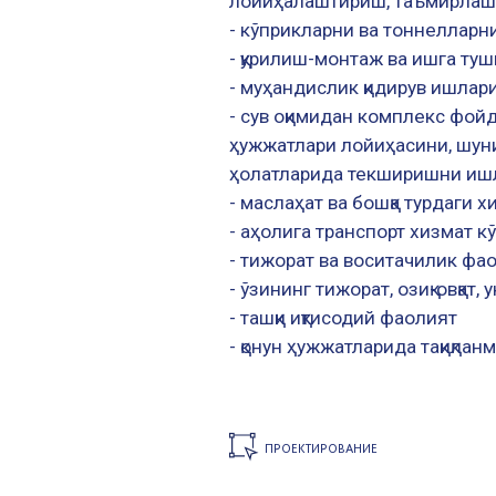
лойиҳалаштириш, таъмирлаш, 
- кўприкларни ва тоннеллар
- қурилиш-монтаж ва ишга т
- муҳандислик қидирув ишлари
- сув оқимидан комплекс фой
ҳужжатлари лойиҳасини, шуни
ҳолатларида текширишни ишла
- маслаҳат ва бошқа турдаги х
- аҳолига транспорт хизмат к
- тижорат ва воситачилик фа
- ўзининг тижорат, озиқ-овқа
- ташқи иқтисодий фаолият
- қонун ҳужжатларида тақиқла
ПРОЕКТИРОВАНИЕ