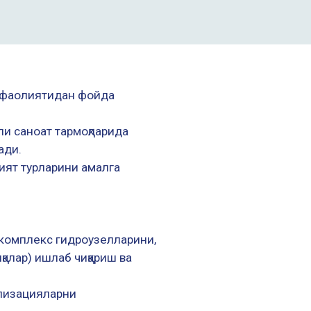
к фаолиятидан фойда
и саноат тармоқларида
ади.
ият турларини амалга
ш комплекс гидроузелларини,
қалар) ишлаб чиқариш ва
нализацияларни