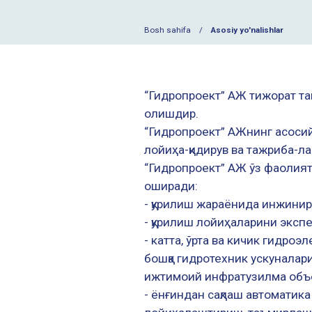
Bosh sahifa
Asosiy yo'nalishlar
“Гидропроект” АЖ тижорат та
олишдир.
“Гидропроект” АЖнинг асосий
лойиҳа-қидирув ва тажриба-
“Гидропроект” АЖ ўз фаолият
оширади:
- қурилиш жараёнида инжинир
- қурилиш лойиҳаларини эксп
- катта, ўрта ва кичик гидр
бошқа гидротехник ускуналари
ижтимоий инфратузилма объе
- ёнғиндан сақлаш автоматика