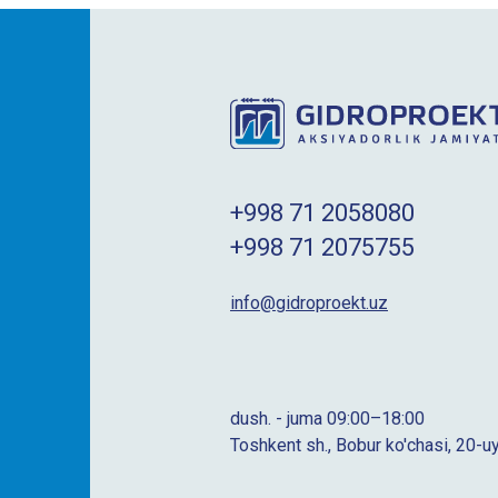
+998 71 2058080
+998 71 2075755
info@gidroproekt.uz
dush. - juma 09:00–18:00
Toshkent sh., Bobur ko'chasi, 20-u