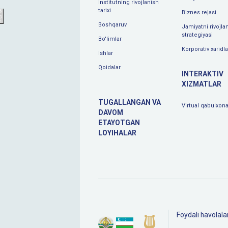
Institutning rivojlanish
tarixi
Biznes rejasi
Boshqaruv
Jamiyatni rivojlan
strategiyasi
Bo'limlar
Korporativ xaridla
Ishlar
Qoidalar
INTERAKTIV
XIZMATLAR
TUGALLANGAN VA
Virtual qabulxon
DAVOM
ETAYOTGAN
LOYIHALAR
Foydali havolala