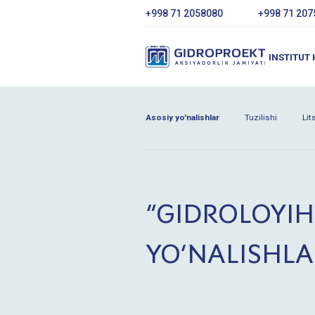
+998 71 2058080
+998 71 207
INSTITUT
Asosiy yo'nalishlar
Tuzilishi
Lit
“GIDROLOYIH
YO‘NALISHLA