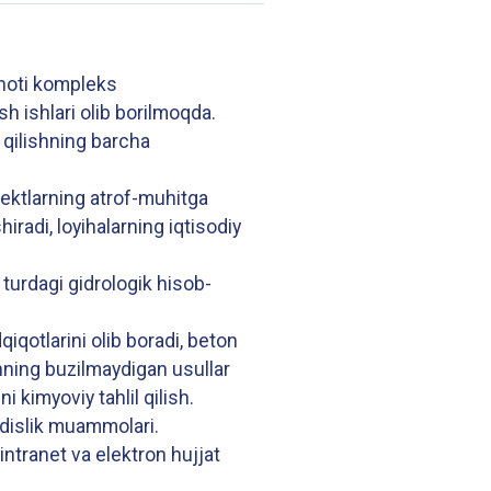
minoti kompleks
sh ishlari olib borilmoqda.
a qilishning barcha
b'ektlarning atrof-muhitga
hiradi, loyihalarning iqtisodiy
turdagi gidrologik hisob-
qiqotlarini olib boradi, beton
nning buzilmaydigan usullar
i kimyoviy tahlil qilish.
dislik muammolari.
 intranet va elektron hujjat