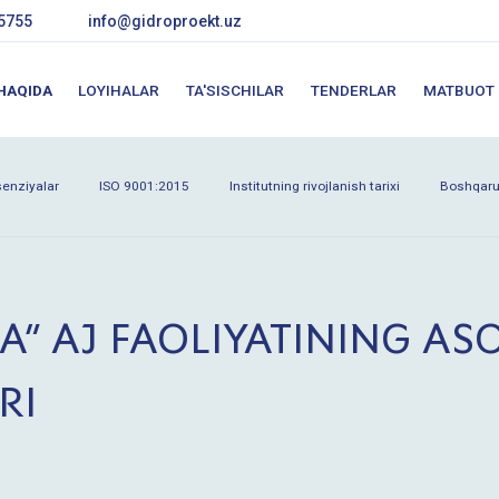
5755
info@gidroproekt.uz
 HAQIDA
LOYIHALAR
TA'SISCHILAR
TENDERLAR
MATBUOT
senziyalar
ISO 9001:2015
Institutning rivojlanish tarixi
Boshqar
A” AJ FAOLIYATINING AS
RI