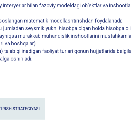
 interyerlar bilan fazoviy modeldagi ob'ektlar va inshoot
asoslangan matematik modellashtirishdan foydalanadi:
shu jumladan seysmik yukni hisobga olgan holda hisobga ol
hi ayniqsa murakkab muhandislik inshootlarini mustahkamla
ari va boshqalar).
alab qilinadigan faoliyat turlari qonun hujjatlarida belgil
lga oshiriladi.
IRISH STRATEGIYASI