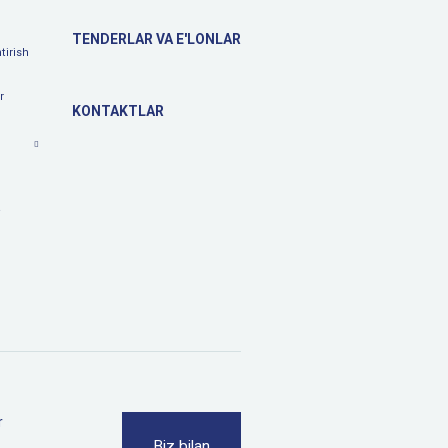
TENDERLAR VA E'LONLAR
tirish
r
KONTAKTLAR
a
r
Biz bilan