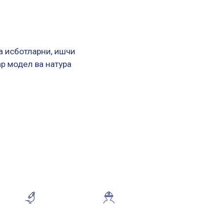
а исботларни, ишчи
р модел ва натура