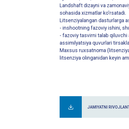
Landshaft dizayni va zamonaviy
sohasida xizmatlar ko'rsatadi.
Litsenziyalangan dasturlarga 
- inshootning fazoviy ishini, 
- fazoviy tasvirni talab qiluvc
assimilyatsiya quvurlari tirsakl
Maxsus ruxsatnoma (litsenziya) t
litsenziya olinganidan keyin ama
JAMIYATNI RIVOJLANT