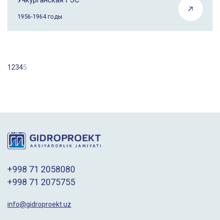
1956-1964 годы
1
2
3
4
5
+998 71 2058080
+998 71 2075755
info@gidroproekt.uz