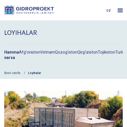
oz
LOYIHALAR
Hamma
Afg'oniston
Vetnam
Qozog'iston
Qirg'iziston
Tojikiston
Turkm
narsa
Bosh sahifa
Loyihalar