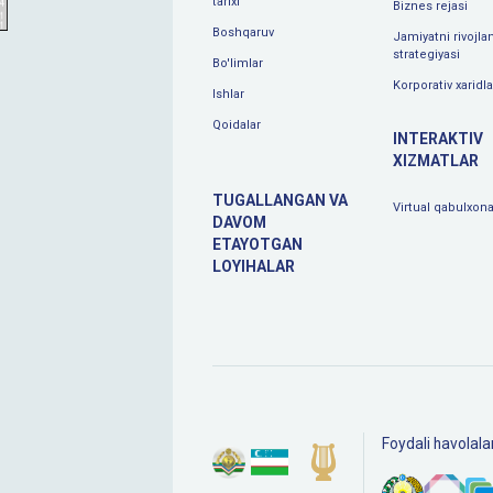
tarixi
Biznes rejasi
Boshqaruv
Jamiyatni rivojlan
strategiyasi
Bo'limlar
Korporativ xaridla
Ishlar
Qoidalar
INTERAKTIV
XIZMATLAR
TUGALLANGAN VA
Virtual qabulxon
DAVOM
ETAYOTGAN
LOYIHALAR
Foydali havolala