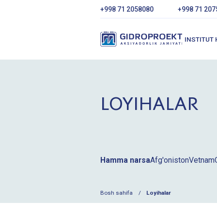
+998 71 2058080
+998 71 207
INSTITUT
LOYIHALAR
Hamma narsa
Afg'oniston
Vetnam
Bosh sahifa
Loyihalar