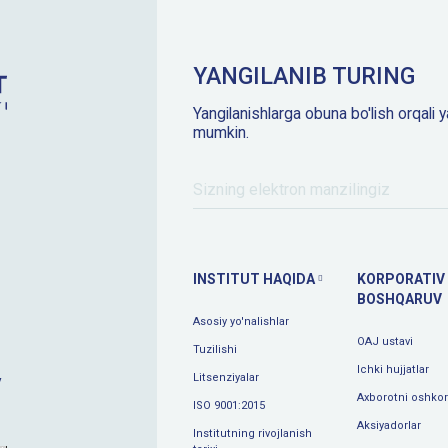
YANGILANIB TURING
Yangilanishlarga obuna bo'lish orqali y
mumkin.
INSTITUT HAQIDA
KORPORATIV
BOSHQARUV
Asosiy yo'nalishlar
OAJ ustavi
Tuzilishi
Ichki hujjatlar
Litsenziyalar
y
Axborotni oshkor 
ISO 9001:2015
Aksiyadorlar
Institutning rivojlanish