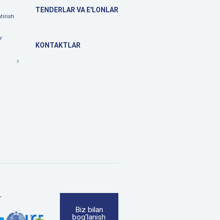
TENDERLAR VA E'LONLAR
tirish
r
KONTAKTLAR
a
r
Biz bilan
bog'lanish