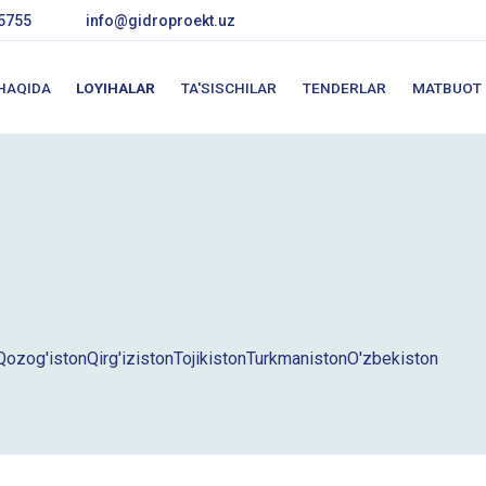
5755
info@gidroproekt.uz
 HAQIDA
LOYIHALAR
TA'SISCHILAR
TENDERLAR
MATBUOT
Qozog'iston
Qirg'iziston
Tojikiston
Turkmaniston
O'zbekiston