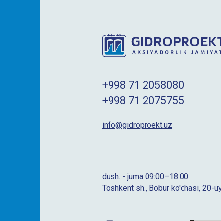
+998 71 2058080
+998 71 2075755
info@gidroproekt.uz
dush. - juma 09:00–18:00
Toshkent sh., Bobur ko'chasi, 20-u