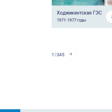
Ходжикентская ГЭС
1971-1977 годы
1
2
3
4
5