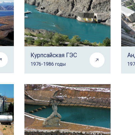
Курпсайская ГЭС
Ан
1976-1986 годы
197