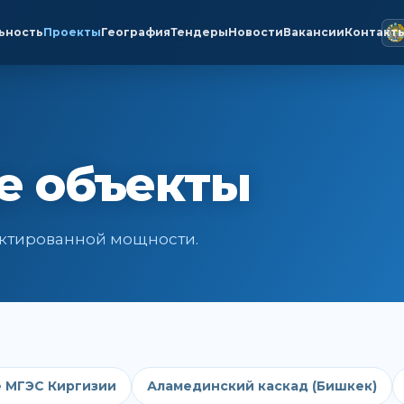
ьность
Проекты
География
Тендеры
Новости
Вакансии
Контакт
е объекты
оектированной мощности.
 МГЭС Киргизии
Аламединский каскад (Бишкек)