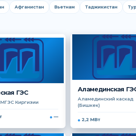
ан
Афганистан
Вьетнам
Таджикистан
Ту
Аламединская ГЭ
ская ГЭС
Аламединский каскад
 МГЭС Киргизии
(Бишкек)
т
—
2,2 МВт