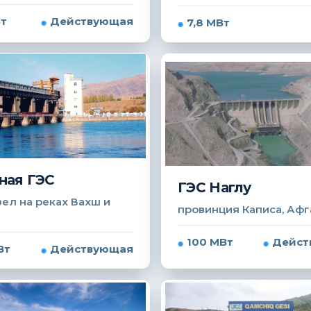
Вт
Действующая
7,8 МВт
ная ГЭС
ГЭС Наглу
ел на реках Вахш и
провинция Каписа, Афг
100 МВт
Дейст
Вт
Действующая