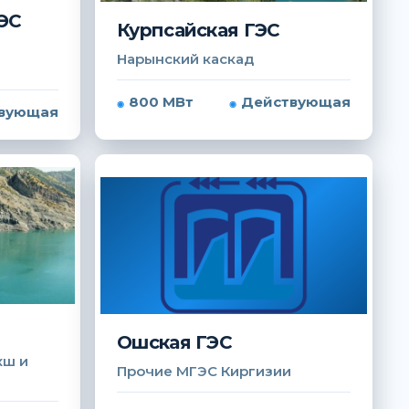
ЭС
Курпсайская ГЭС
Нарынский каскад
800 МВт
Действующая
вующая
Ошская ГЭС
хш и
Прочие МГЭС Киргизии