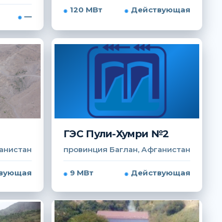
120 МВт
Действующая
—
ГЭС Пули-Хумри №2
анистан
провинция Баглан, Афганистан
вующая
9 МВт
Действующая