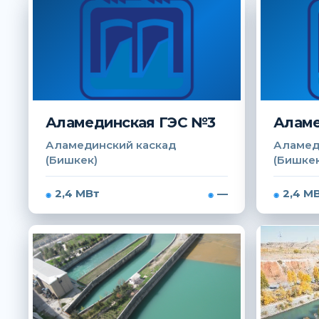
Аламединская ГЭС №3
Аламе
Аламединский каскад
Аламед
(Бишкек)
(Бишкек
2,4 МВт
—
2,4 М