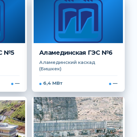
С №5
Аламединская ГЭС №6
Аламединский каскад
(Бишкек)
—
6,4 МВт
—