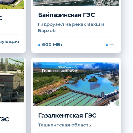
Байпазинская ГЭС
С
Гидроузел на реках Вахш и
Варзоб
вующая
600 МВт
—
Газалкентская ГЭС
ГЭС
Ташкентская область