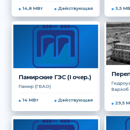
14,8 МВт
Действующая
3,5 М
Переп
Памирские ГЭС (I очер.)
Гидроуз
Памир (ГБАО)
Варзоб
14 МВт
Действующая
29,5 