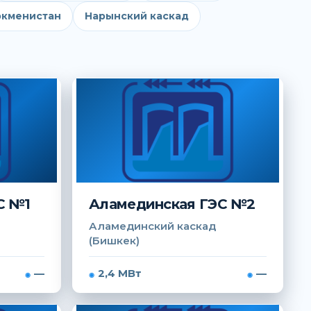
ркменистан
Нарынский каскад
С №1
Аламединская ГЭС №2
Аламединский каскад
(Бишкек)
—
2,4 МВт
—