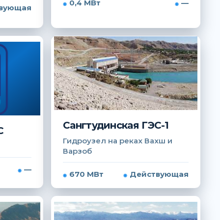
0,4 МВт
—
вующая
Сангтудинская ГЭС-1
С
Гидроузел на реках Вахш и
Варзоб
—
670 МВт
Действующая