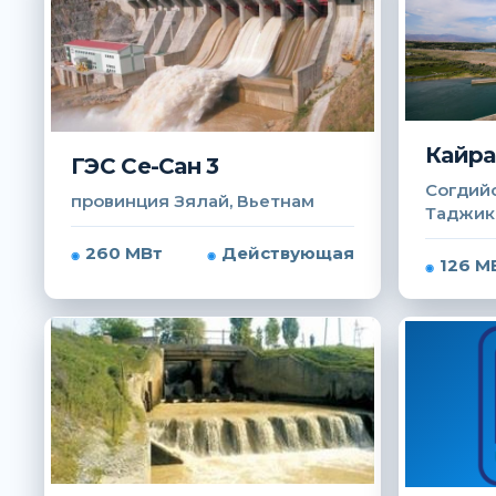
Кайра
ГЭС Се-Сан 3
Согдийс
провинция Зялай, Вьетнам
Таджик
260 МВт
Действующая
126 М