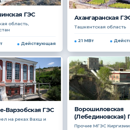
инская ГЭС
Ахангаранская ГЭ
ая область,
Ташкентская область
стан
21 МВт
Дейст
т
Действующая
Ворошиловская
е-Варзобская ГЭС
(Лебединовская) 
ел на реках Вахш и
Прочие МГЭС Киргизии