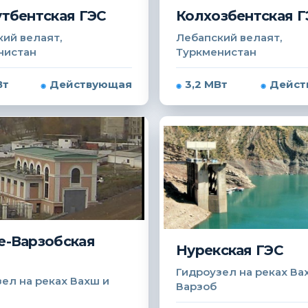
тбентская ГЭС
Колхозбентская Г
ий велаят,
Лебапский велаят,
нистан
Туркменистан
Вт
Действующая
3,2 МВт
Дейст
-Варзобская
Нурекская ГЭС
Гидроузел на реках Ва
ел на реках Вахш и
Варзоб