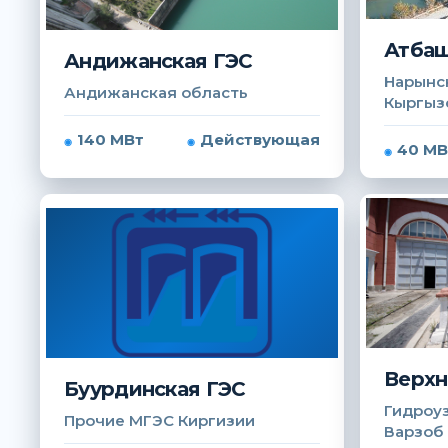
Атбаш
Андижанская ГЭС
Нарынск
Андижанская область
Кыргыз
140 МВт
Действующая
40 МВ
Верхн
Буурдинская ГЭС
Гидроуз
Прочие МГЭС Киргизии
Варзоб