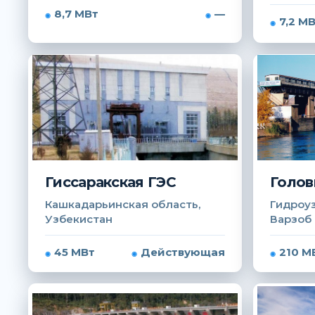
8,7 МВт
—
7,2 М
Гиссаракская ГЭС
Голов
Кашкадарьинская область,
Гидроуз
Узбекистан
Варзоб
45 МВт
Действующая
210 М