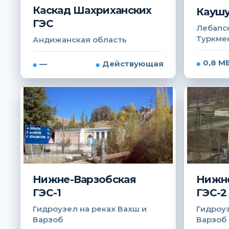
Каскад Шахриханских
Каушу
ГЭС
Лебапск
Туркме
Андижанская область
0,8 М
—
Действующая
Нижне-Варзобская
Нижне
ГЭС-1
ГЭС-2
Гидроузел на реках Вахш и
Гидроуз
Варзоб
Варзоб