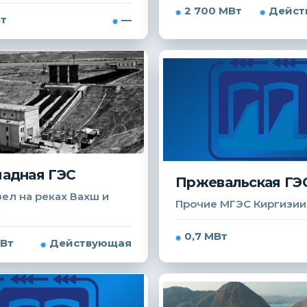
2 700 МВт
Дейст
Вт
—
адная ГЭС
Пржевальская ГЭ
ел на реках Вахш и
Прочие МГЭС Киргизии
0,7 МВт
МВт
Действующая