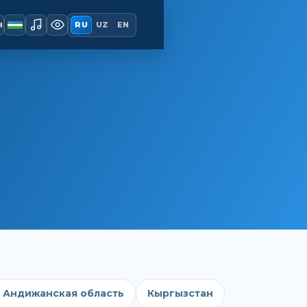
ы
RU
UZ
EN
Андижанская область
Кыргызстан