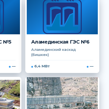
С №5
Аламединская ГЭС №6
Аламединский каскад
(Бишкек)
—
6,4 МВт
—