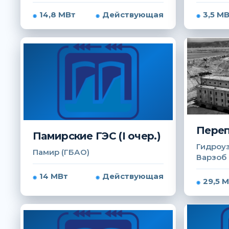
14,8 МВт
Действующая
3,5 М
Переп
Памирские ГЭС (I очер.)
Гидроуз
Памир (ГБАО)
Варзоб
14 МВт
Действующая
29,5 