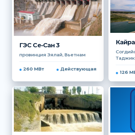
Кайра
ГЭС Се-Сан 3
Согдийс
провинция Зялай, Вьетнам
Таджик
260 МВт
Действующая
126 М