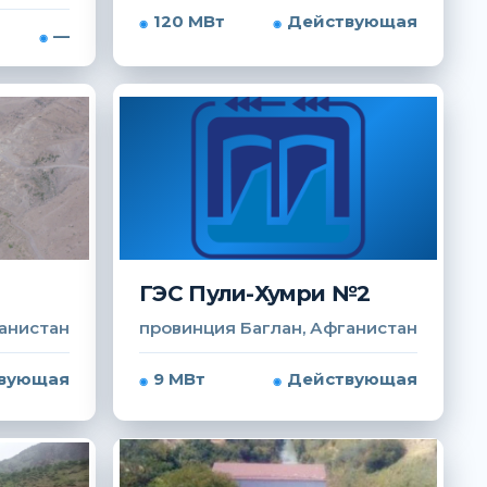
120 МВт
Действующая
—
ГЭС Пули-Хумри №2
анистан
провинция Баглан, Афганистан
вующая
9 МВт
Действующая