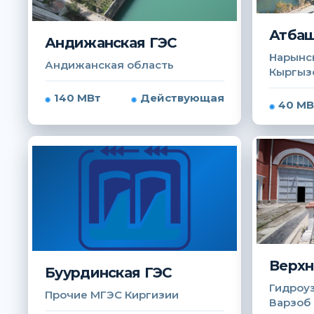
Атбаш
Андижанская ГЭС
Нарынск
Андижанская область
Кыргыз
140 МВт
Действующая
40 МВ
Верхн
Буурдинская ГЭС
Гидроуз
Прочие МГЭС Киргизии
Варзоб