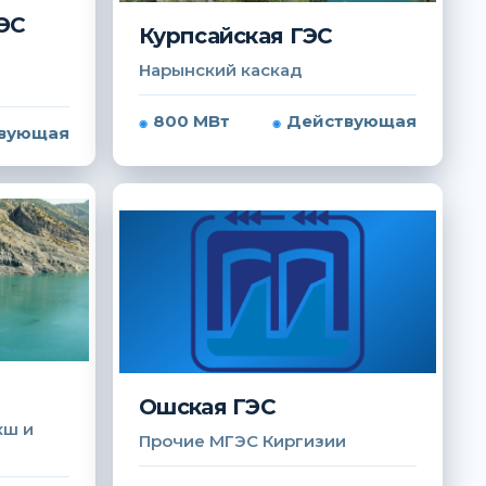
ЭС
Курпсайская ГЭС
Нарынский каскад
800 МВт
Действующая
вующая
Ошская ГЭС
хш и
Прочие МГЭС Киргизии