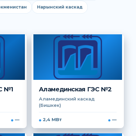
ркменистан
Нарынский каскад
С №1
Аламединская ГЭС №2
Аламединский каскад
(Бишкек)
—
2,4 МВт
—