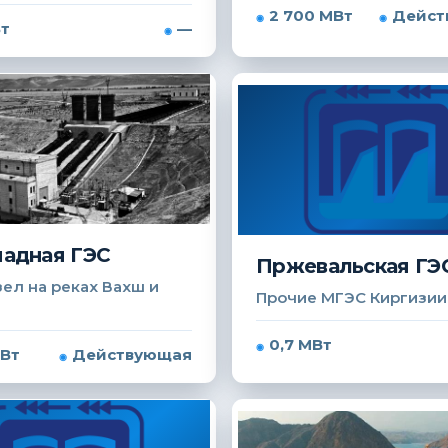
2 700 МВт
Дейст
Вт
—
адная ГЭС
Пржевальская ГЭ
ел на реках Вахш и
Прочие МГЭС Киргизии
0,7 МВт
МВт
Действующая