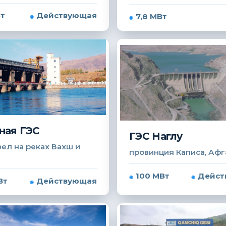
Вт
Действующая
7,8 МВт
ная ГЭС
ГЭС Наглу
ел на реках Вахш и
провинция Каписа, Афг
100 МВт
Дейст
Вт
Действующая