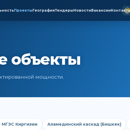
ьность
Проекты
География
Тендеры
Новости
Вакансии
Контакт
е объекты
оектированной мощности.
 МГЭС Киргизии
Аламединский каскад (Бишкек)