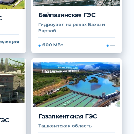
Байпазинская ГЭС
С
Гидроузел на реках Вахш и
Варзоб
вующая
600 МВт
—
Газалкентская ГЭС
ГЭС
Ташкентская область