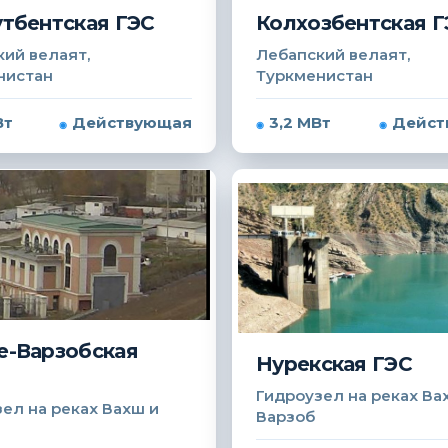
тбентская ГЭС
Колхозбентская Г
ий велаят,
Лебапский велаят,
нистан
Туркменистан
Вт
Действующая
3,2 МВт
Дейст
-Варзобская
Нурекская ГЭС
Гидроузел на реках Ва
ел на реках Вахш и
Варзоб