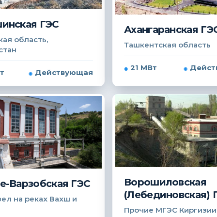
инская ГЭС
Ахангаранская ГЭ
ая область,
Ташкентская область
стан
21 МВт
Дейст
т
Действующая
Ворошиловская
е-Варзобская ГЭС
(Лебединовская) 
ел на реках Вахш и
Прочие МГЭС Киргизии