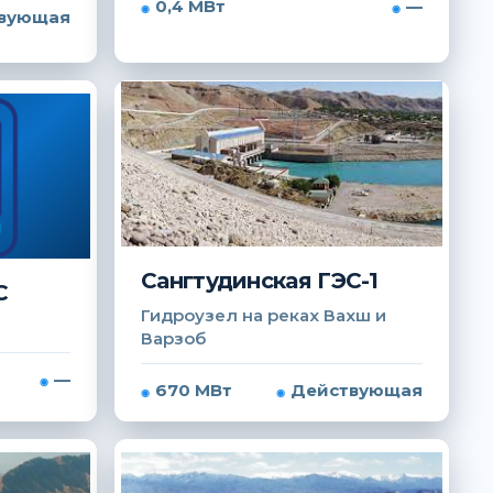
0,4 МВт
—
вующая
Сангтудинская ГЭС-1
С
Гидроузел на реках Вахш и
Варзоб
—
670 МВт
Действующая