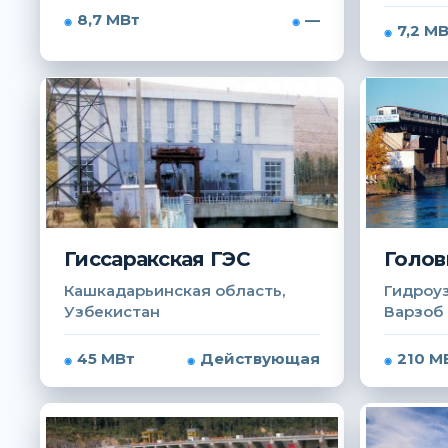
8,7 МВт
—
7,2 М
Гиссаракская ГЭС
Голов
Кашкадарьинская область,
Гидроуз
Узбекистан
Варзоб
45 МВт
Действующая
210 М