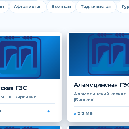
ан
Афганистан
Вьетнам
Таджикистан
Ту
Аламединская ГЭ
ская ГЭС
Аламединский каскад
 МГЭС Киргизии
(Бишкек)
т
—
2,2 МВт