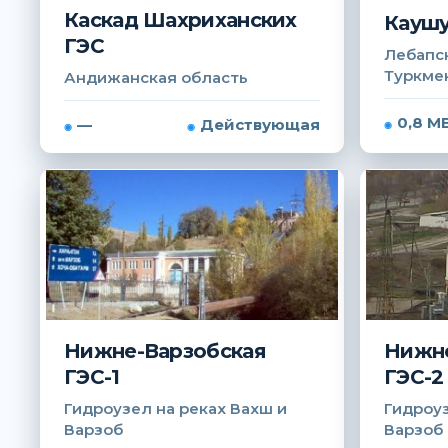
Каскад Шахриханских
Каушу
ГЭС
Лебапск
Туркме
Андижанская область
0,8 М
—
Действующая
Нижне-Варзобская
Нижне
ГЭС-1
ГЭС-2
Гидроузел на реках Вахш и
Гидроуз
Варзоб
Варзоб