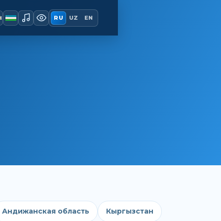
ы
RU
UZ
EN
Андижанская область
Кыргызстан