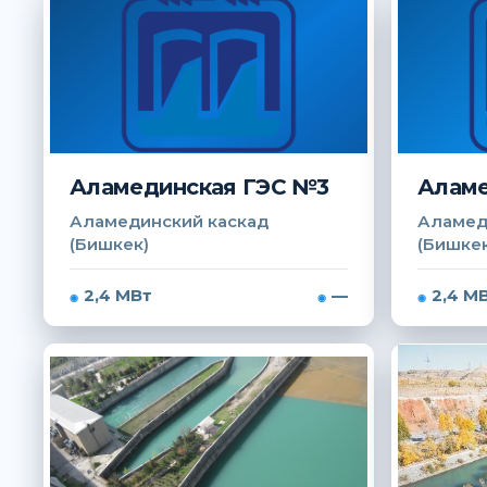
Аламединская ГЭС №3
Аламе
Аламединский каскад
Аламед
(Бишкек)
(Бишкек
2,4 МВт
—
2,4 М