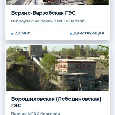
Верхне-Варзобская ГЭС
Гидроузел на реках Вахш и Варзоб
7,2 МВт
Действующая
Ворошиловская (Лебединовская)
ГЭС
Прочие МГЭС Киргизии