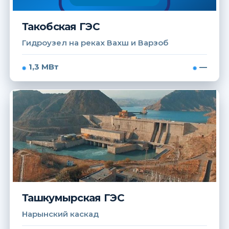
Такобская ГЭС
Гидроузел на реках Вахш и Варзоб
1,3 МВт
—
Ташкумырская ГЭС
Нарынский каскад