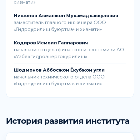
хизмати»
Нишонов Акмалжон Мухамадхаккулович
заместитель главного инженера ООО
«Гидроқурилиш буюртмачи хизмати»
Кодиров Исмоил Гаппарович
начальник отдела финансов и экономики АО
«Узбекгидроэнергокурилиш»
Шодмонов Аббосжон Ёкубжон угли
начальник технического отдела ООО
«Гидроқурилиш буюртмачи хизмати»
История развития института