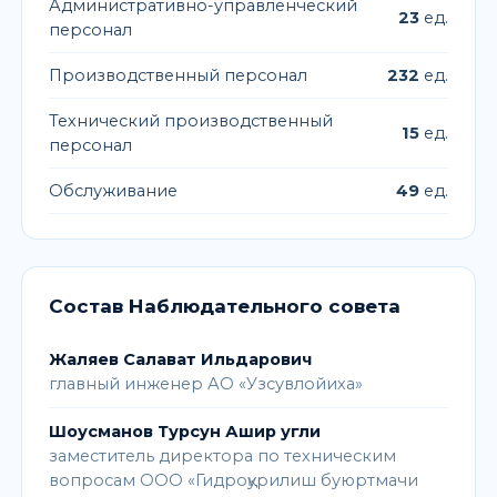
Административно-управленческий
23
ед.
персонал
Производственный персонал
232
ед.
Технический производственный
15
ед.
персонал
Обслуживание
49
ед.
Состав Наблюдательного совета
Жаляев Салават Ильдарович
главный инженер АО «Узсувлойиха»
Шоусманов Турсун Ашир угли
заместитель директора по техническим
вопросам ООО «Гидроқурилиш буюртмачи