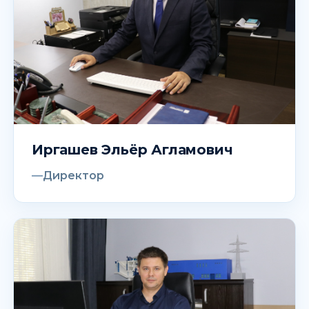
Иргашев Эльёр Агламович
Директор