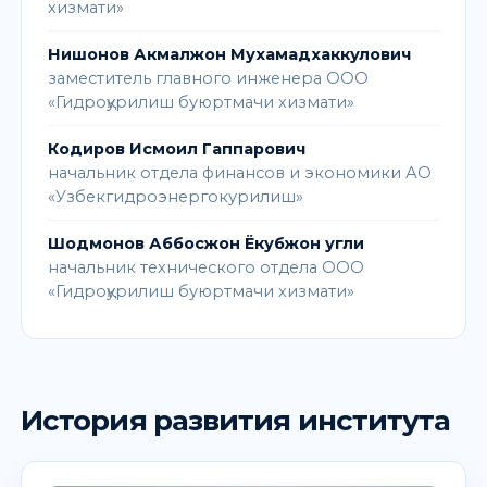
хизмати»
Нишонов Акмалжон Мухамадхаккулович
заместитель главного инженера ООО
«Гидроқурилиш буюртмачи хизмати»
Кодиров Исмоил Гаппарович
начальник отдела финансов и экономики АО
«Узбекгидроэнергокурилиш»
Шодмонов Аббосжон Ёкубжон угли
начальник технического отдела ООО
«Гидроқурилиш буюртмачи хизмати»
История развития института