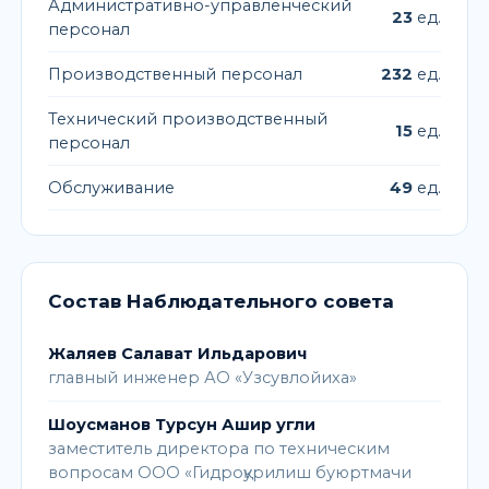
Административно-управленческий
23
ед.
персонал
Производственный персонал
232
ед.
Технический производственный
15
ед.
персонал
Обслуживание
49
ед.
Состав Наблюдательного совета
Жаляев Салават Ильдарович
главный инженер АО «Узсувлойиха»
Шоусманов Турсун Ашир угли
заместитель директора по техническим
вопросам ООО «Гидроқурилиш буюртмачи