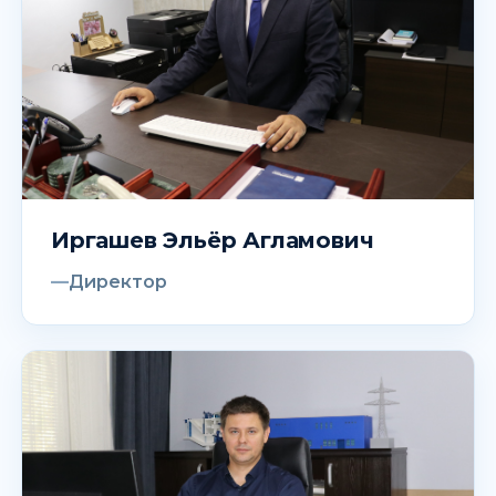
Иргашев Эльёр Агламович
Директор