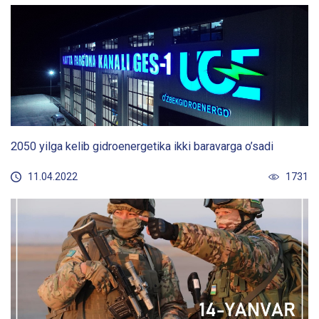
2050 yilga kelib gidroenergetika ikki baravarga o’sadi
11.04.2022
1731