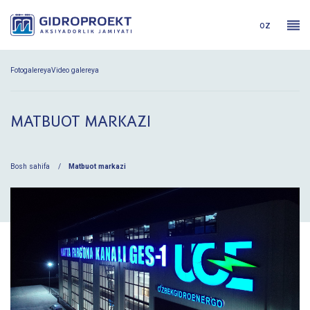
oz
Fotogalereya
Video galereya
MATBUOT MARKAZI
Bosh sahifa
Matbuot markazi