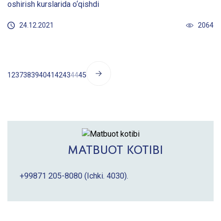
oshirish kurslarida o‘qishdi
24.12.2021
2064
1
2
37
38
39
40
41
42
43
44
45
MATBUOT KOTIBI
+99871 205-8080
(Ichki. 4030).