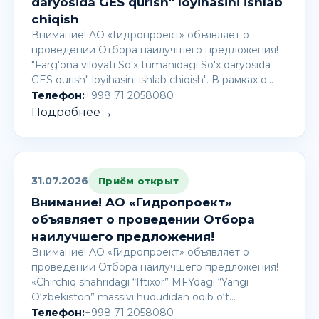
daryosida GES qurish" loyihasini ishlab
chiqish
Внимание! AО «Гидропроект» объявляет о
проведении Отбора наилучшего предложения!
"Farg'ona viloyati So'x tumanidagi So'x daryosida
GES qurish" loyihasini ishlab chiqish". В рамках о…
Телефон:
+998 71 2058080
→
Подробнее
31.07.2026
Приём открыт
Внимание! AО «Гидропроект»
объявляет о проведении Отбора
наилучшего предложения!
Внимание! AО «Гидропроект» объявляет о
проведении Отбора наилучшего предложения!
«Chirchiq shahridagi “Iftixor” MFYdagi “Yangi
O‘zbekiston” massivi hududidan oqib o‘t…
Телефон:
+998 71 2058080