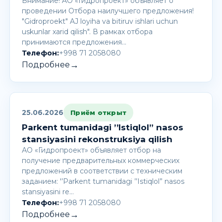
Внимание! AО «Гидропроект» объявляет о
проведении Отбора наилучшего предложения!
"Gidroproekt" AJ loyiha va bitiruv ishlari uchun
uskunlar xarid qilish". В рамках отбора
принимаются предложения…
Телефон:
+998 71 2058080
→
Подробнее
25.06.2026
Приём открыт
Parkent tumanidagi ’’Istiqlol” nasos
stansiyasini rekonstruksiya qilish
АО «Гидропроект» объявляет отбор на
получение предварительных коммерческих
предложений в соответствии с техническим
заданием: '’Parkent tumanidagi ’’Istiqlol” nasos
stansiyasini re…
Телефон:
+998 71 2058080
→
Подробнее