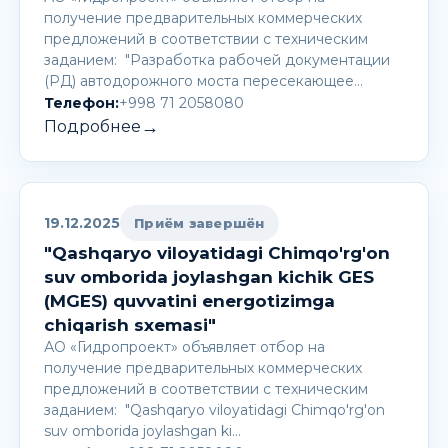
получение предварительных коммерческих
предложений в соответствии с техническим
заданием: "Разработка рабочей документации
(РД) автодорожного моста пересекающее…
Телефон:
+998 71 2058080
→
Подробнее
19.12.2025
Приём завершён
"Qashqaryo viloyatidagi Chimqo'rg'on
suv omborida joylashgan kichik GES
(MGES) quvvatini energotizimga
chiqarish sxemasi"
АО «Гидропроект» объявляет отбор на
получение предварительных коммерческих
предложений в соответствии с техническим
заданием: "Qashqaryo viloyatidagi Chimqo'rg'on
suv omborida joylashgan ki…