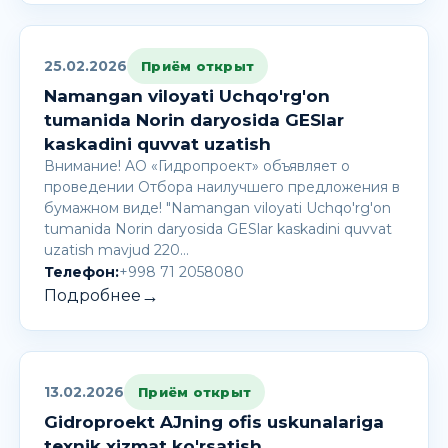
25.02.2026
Приём открыт
Namangan viloyati Uchqo'rg'on
tumanida Norin daryosida GESlar
kaskadini quvvat uzatish
Внимание! AО «Гидропроект» объявляет о
проведении Отбора наилучшего предложения в
бумажном виде! "Namangan viloyati Uchqo'rg'on
tumanida Norin daryosida GESlar kaskadini quvvat
uzatish mavjud 220…
Телефон:
+998 71 2058080
→
Подробнее
13.02.2026
Приём открыт
Gidroproekt AJning ofis uskunalariga
texnik xizmat ko'rsatish