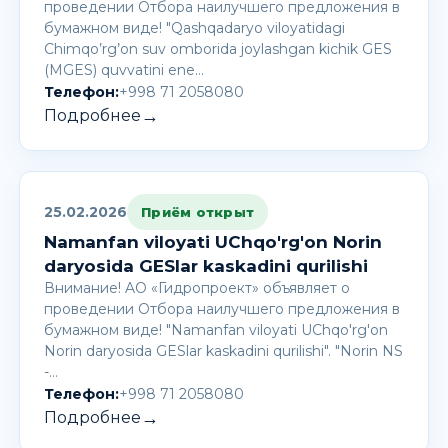
проведении Отбора наилучшего предложения в
бумажном виде! "Qashqadaryo viloyatidagi
Chimqo’rg’on suv omborida joylashgan kichik GES
(MGES) quvvatini ene…
Телефон:
+998 71 2058080
→
Подробнее
25.02.2026
Приём открыт
Namanfan viloyati UChqo'rg'on Norin
daryosida GESlar kaskadini qurilishi
Внимание! AО «Гидропроект» объявляет о
проведении Отбора наилучшего предложения в
бумажном виде! "Namanfan viloyati UChqo'rg'on
Norin daryosida GESlar kaskadini qurilishi". "Norin NS
-…
Телефон:
+998 71 2058080
→
Подробнее