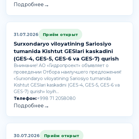
→
Подробнее
31.07.2026
Приём открыт
Surxondaryo viloyatining Sariosiyo
tumanida Kishtut GESlari kaskadini
(GES-4, GES-5, GES-6 va GES-7) qurish
Внимание! AО «Гидропроект» объявляет о
проведении Отбора наилучшего предложения!
«Surxondaryo viloyatining Sariosiyo tumanida
Kishtut GESlari kaskadini (GES-4, GES-5, GES-6 va
GES-7) qurish» loyih…
Телефон:
+998 71 2058080
→
Подробнее
30.07.2026
Приём открыт