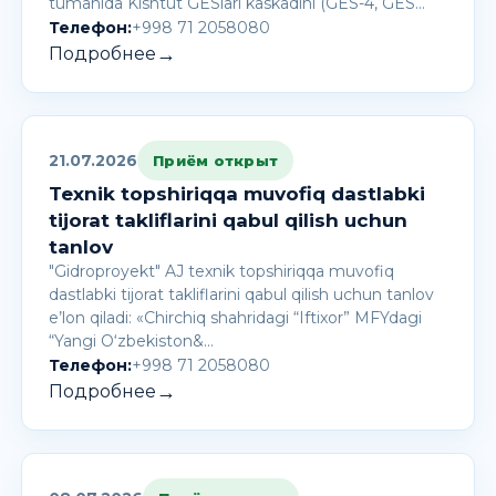
tumanida Kishtut GESlari kaskadini (GES-4, GES…
Телефон:
+998 71 2058080
→
Подробнее
21.07.2026
Приём открыт
Texnik topshiriqqa muvofiq dastlabki
tijorat takliflarini qabul qilish uchun
tanlov
"Gidroproyekt" AJ texnik topshiriqqa muvofiq
dastlabki tijorat takliflarini qabul qilish uchun tanlov
e’lon qiladi: «Chirchiq shahridagi “Iftixor” MFYdagi
“Yangi O‘zbekiston&…
Телефон:
+998 71 2058080
→
Подробнее