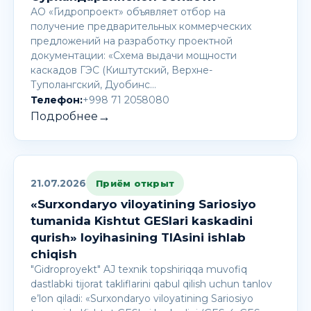
АО «Гидропроект» объявляет отбор на
получение предварительных коммерческих
предложений на разработку проектной
документации: «Схема выдачи мощности
каскадов ГЭС (Киштутский, Верхне-
Туполангский, Дуобинс…
Телефон:
+998 71 2058080
→
Подробнее
21.07.2026
Приём открыт
«Surxondaryo viloyatining Sariosiyo
tumanida Kishtut GESlari kaskadini
qurish» loyihasining TIAsini ishlab
chiqish
"Gidroproyekt" AJ texnik topshiriqqa muvofiq
dastlabki tijorat takliflarini qabul qilish uchun tanlov
e’lon qiladi: «Surxondaryo viloyatining Sariosiyo