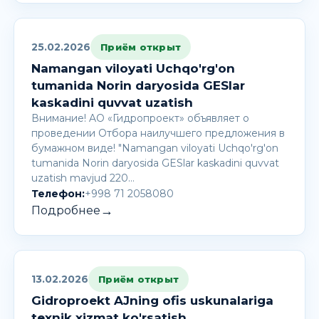
25.02.2026
Приём открыт
Namangan viloyati Uchqo'rg'on
tumanida Norin daryosida GESlar
kaskadini quvvat uzatish
Внимание! AО «Гидропроект» объявляет о
проведении Отбора наилучшего предложения в
бумажном виде! "Namangan viloyati Uchqo'rg'on
tumanida Norin daryosida GESlar kaskadini quvvat
uzatish mavjud 220…
Телефон:
+998 71 2058080
→
Подробнее
13.02.2026
Приём открыт
Gidroproekt AJning ofis uskunalariga
texnik xizmat ko'rsatish