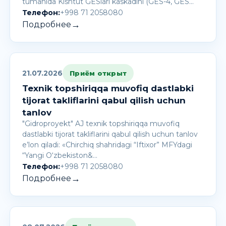
tumanida Kishtut GESlari kaskadini (GES-4, GES…
Телефон:
+998 71 2058080
→
Подробнее
21.07.2026
Приём открыт
Texnik topshiriqqa muvofiq dastlabki
tijorat takliflarini qabul qilish uchun
tanlov
"Gidroproyekt" AJ texnik topshiriqqa muvofiq
dastlabki tijorat takliflarini qabul qilish uchun tanlov
e’lon qiladi: «Chirchiq shahridagi “Iftixor” MFYdagi
“Yangi O‘zbekiston&…
Телефон:
+998 71 2058080
→
Подробнее