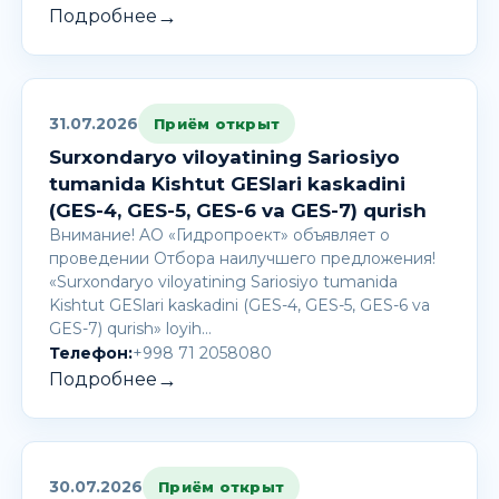
→
Подробнее
31.07.2026
Приём открыт
Surxondaryo viloyatining Sariosiyo
tumanida Kishtut GESlari kaskadini
(GES-4, GES-5, GES-6 va GES-7) qurish
Внимание! AО «Гидропроект» объявляет о
проведении Отбора наилучшего предложения!
«Surxondaryo viloyatining Sariosiyo tumanida
Kishtut GESlari kaskadini (GES-4, GES-5, GES-6 va
GES-7) qurish» loyih…
Телефон:
+998 71 2058080
→
Подробнее
30.07.2026
Приём открыт