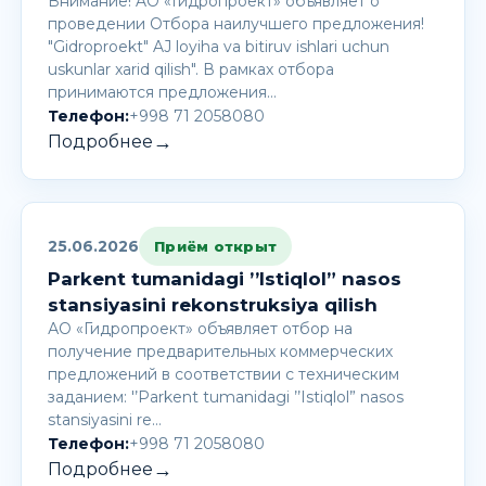
Внимание! AО «Гидропроект» объявляет о
проведении Отбора наилучшего предложения!
"Gidroproekt" AJ loyiha va bitiruv ishlari uchun
uskunlar xarid qilish". В рамках отбора
принимаются предложения…
Телефон:
+998 71 2058080
→
Подробнее
25.06.2026
Приём открыт
Parkent tumanidagi ’’Istiqlol” nasos
stansiyasini rekonstruksiya qilish
АО «Гидропроект» объявляет отбор на
получение предварительных коммерческих
предложений в соответствии с техническим
заданием: '’Parkent tumanidagi ’’Istiqlol” nasos
stansiyasini re…
Телефон:
+998 71 2058080
→
Подробнее