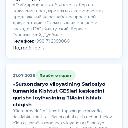
АО «Гидропроект» объявляет отбор на
получение предварительных коммерческих
предложений на разработку проектной
документации: «Схема выдачи мощности
каскадов ГЭС (Киштутский, Верхне-
Туполангский, Дуобинс…
Телефон:
+998 71 2058080
→
Подробнее
21.07.2026
Приём открыт
«Surxondaryo viloyatining Sariosiyo
tumanida Kishtut GESlari kaskadini
qurish» loyihasining TIAsini ishlab
chiqish
"Gidroproyekt" AJ texnik topshiriqqa muvofiq
dastlabki tijorat takliflarini qabul qilish uchun tanlov
e’lon qiladi: «Surxondaryo viloyatining Sariosiyo