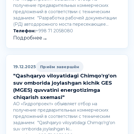
получение предварительных коммерческих
предложений в соответствии с техническим
заданием: "Разработка рабочей документации
(РД) автодорожного моста пересекающее…
Телефон:
+998 71 2058080
→
Подробнее
19.12.2025
Приём завершён
"Qashqaryo viloyatidagi Chimqo'rg'on
suv omborida joylashgan kichik GES
(MGES) quvvatini energotizimga
chiqarish sxemasi"
АО «Гидропроект» объявляет отбор на
получение предварительных коммерческих
предложений в соответствии с техническим
заданием: "Qashqaryo viloyatidagi Chimqo'rg'on
suv omborida joylashgan ki…