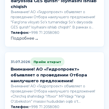
daryosida GES qurish" loyihasini ishlab
chiqish
Внимание! AО «Гидропроект» объявляет о
проведении Отбора наилучшего предложения!
"Farg'ona viloyati So'x tumanidagi So'x daryosida
GES qurish" loyihasini ishlab chiqish". В рамках о…
Телефон:
+998 71 2058080
→
Подробнее
31.07.2026
Приём открыт
Внимание! AО «Гидропроект»
объявляет о проведении Отбора
наилучшего предложения!
Внимание! AО «Гидропроект» объявляет о
проведении Отбора наилучшего предложения!
«Chirchiq shahridagi “Iftixor” MFYdagi “Yangi
O‘zbekiston” massivi hududidan oqib o‘t…
Телефон:
+998 71 2058080