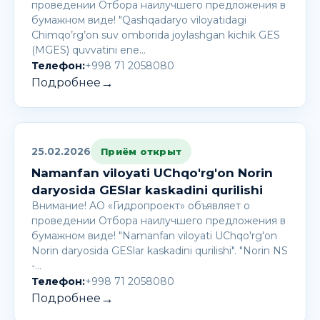
проведении Отбора наилучшего предложения в
бумажном виде! "Qashqadaryo viloyatidagi
Chimqo’rg’on suv omborida joylashgan kichik GES
(MGES) quvvatini ene…
Телефон:
+998 71 2058080
→
Подробнее
25.02.2026
Приём открыт
Namanfan viloyati UChqo'rg'on Norin
daryosida GESlar kaskadini qurilishi
Внимание! AО «Гидропроект» объявляет о
проведении Отбора наилучшего предложения в
бумажном виде! "Namanfan viloyati UChqo'rg'on
Norin daryosida GESlar kaskadini qurilishi". "Norin NS
-…
Телефон:
+998 71 2058080
→
Подробнее