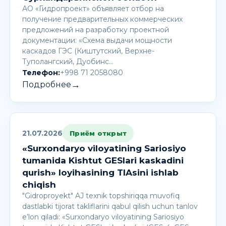
АО «Гидропроект» объявляет отбор на
получение предварительных коммерческих
предложений на разработку проектной
документации: «Схема выдачи мощности
каскадов ГЭС (Киштутский, Верхне-
Туполангский, Дуобинс…
Телефон:
+998 71 2058080
→
Подробнее
21.07.2026
Приём открыт
«Surxondaryo viloyatining Sariosiyo
tumanida Kishtut GESlari kaskadini
qurish» loyihasining TIAsini ishlab
chiqish
"Gidroproyekt" AJ texnik topshiriqqa muvofiq
dastlabki tijorat takliflarini qabul qilish uchun tanlov
e’lon qiladi: «Surxondaryo viloyatining Sariosiyo