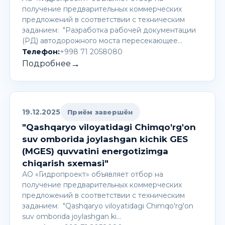
получение предварительных коммерческих
предложений в соответствии с техническим
заданием: "Разработка рабочей документации
(РД) автодорожного моста пересекающее…
Телефон:
+998 71 2058080
→
Подробнее
19.12.2025
Приём завершён
"Qashqaryo viloyatidagi Chimqo'rg'on
suv omborida joylashgan kichik GES
(MGES) quvvatini energotizimga
chiqarish sxemasi"
АО «Гидропроект» объявляет отбор на
получение предварительных коммерческих
предложений в соответствии с техническим
заданием: "Qashqaryo viloyatidagi Chimqo'rg'on
suv omborida joylashgan ki…