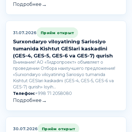
→
Подробнее
31.07.2026
Приём открыт
Surxondaryo viloyatining Sariosiyo
tumanida Kishtut GESlari kaskadini
(GES-4, GES-5, GES-6 va GES-7) qurish
Внимание! AО «Гидропроект» объявляет о
проведении Отбора наилучшего предложения!
«Surxondaryo viloyatining Sariosiyo tumanida
Kishtut GESlari kaskadini (GES-4, GES-5, GES-6 va
GES-7) qurish» loyih…
Телефон:
+998 71 2058080
→
Подробнее
30.07.2026
Приём открыт