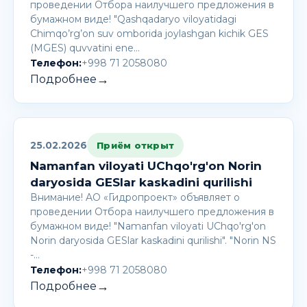
проведении Отбора наилучшего предложения в
бумажном виде! "Qashqadaryo viloyatidagi
Chimqo’rg’on suv omborida joylashgan kichik GES
(MGES) quvvatini ene…
Телефон:
+998 71 2058080
→
Подробнее
25.02.2026
Приём открыт
Namanfan viloyati UChqo'rg'on Norin
daryosida GESlar kaskadini qurilishi
Внимание! AО «Гидропроект» объявляет о
проведении Отбора наилучшего предложения в
бумажном виде! "Namanfan viloyati UChqo'rg'on
Norin daryosida GESlar kaskadini qurilishi". "Norin NS
-…
Телефон:
+998 71 2058080
→
Подробнее