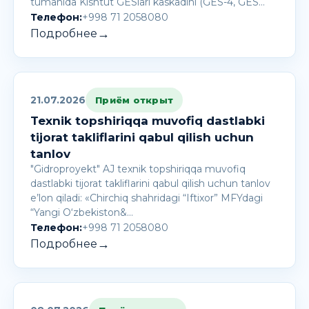
tumanida Kishtut GESlari kaskadini (GES-4, GES…
Телефон:
+998 71 2058080
→
Подробнее
21.07.2026
Приём открыт
Texnik topshiriqqa muvofiq dastlabki
tijorat takliflarini qabul qilish uchun
tanlov
"Gidroproyekt" AJ texnik topshiriqqa muvofiq
dastlabki tijorat takliflarini qabul qilish uchun tanlov
e’lon qiladi: «Chirchiq shahridagi “Iftixor” MFYdagi
“Yangi O‘zbekiston&…
Телефон:
+998 71 2058080
→
Подробнее