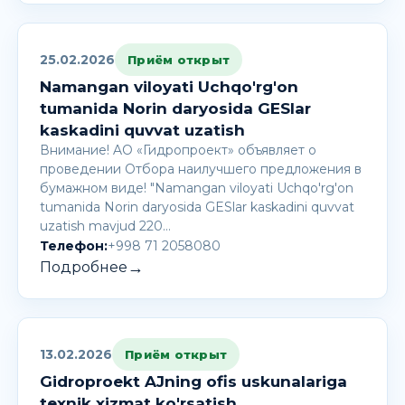
25.02.2026
Приём открыт
Namangan viloyati Uchqo'rg'on
tumanida Norin daryosida GESlar
kaskadini quvvat uzatish
Внимание! AО «Гидропроект» объявляет о
проведении Отбора наилучшего предложения в
бумажном виде! "Namangan viloyati Uchqo'rg'on
tumanida Norin daryosida GESlar kaskadini quvvat
uzatish mavjud 220…
Телефон:
+998 71 2058080
→
Подробнее
13.02.2026
Приём открыт
Gidroproekt AJning ofis uskunalariga
texnik xizmat ko'rsatish