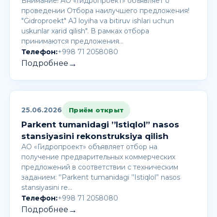
Внимание! AО «Гидропроект» объявляет о
проведении Отбора наилучшего предложения!
"Gidroproekt" AJ loyiha va bitiruv ishlari uchun
uskunlar xarid qilish". В рамках отбора
принимаются предложения…
Телефон:
+998 71 2058080
→
Подробнее
25.06.2026
Приём открыт
Parkent tumanidagi ’’Istiqlol” nasos
stansiyasini rekonstruksiya qilish
АО «Гидропроект» объявляет отбор на
получение предварительных коммерческих
предложений в соответствии с техническим
заданием: '’Parkent tumanidagi ’’Istiqlol” nasos
stansiyasini re…
Телефон:
+998 71 2058080
→
Подробнее