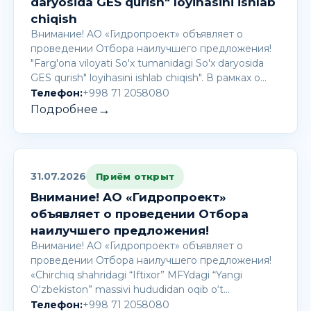
daryosida GES qurish" loyihasini ishlab
chiqish
Внимание! AО «Гидропроект» объявляет о
проведении Отбора наилучшего предложения!
"Farg'ona viloyati So'x tumanidagi So'x daryosida
GES qurish" loyihasini ishlab chiqish". В рамках о…
Телефон:
+998 71 2058080
→
Подробнее
31.07.2026
Приём открыт
Внимание! AО «Гидропроект»
объявляет о проведении Отбора
наилучшего предложения!
Внимание! AО «Гидропроект» объявляет о
проведении Отбора наилучшего предложения!
«Chirchiq shahridagi “Iftixor” MFYdagi “Yangi
O‘zbekiston” massivi hududidan oqib o‘t…
Телефон:
+998 71 2058080