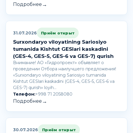
→
Подробнее
31.07.2026
Приём открыт
Surxondaryo viloyatining Sariosiyo
tumanida Kishtut GESlari kaskadini
(GES-4, GES-5, GES-6 va GES-7) qurish
Внимание! AО «Гидропроект» объявляет о
проведении Отбора наилучшего предложения!
«Surxondaryo viloyatining Sariosiyo tumanida
Kishtut GESlari kaskadini (GES-4, GES-5, GES-6 va
GES-7) qurish» loyih…
Телефон:
+998 71 2058080
→
Подробнее
30.07.2026
Приём открыт