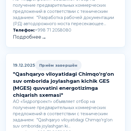
получение предварительных коммерческих
предложений в соответствии с техническим
заданием: "Разработка рабочей документации
(РД) автодорожного моста пересекающее…
Телефон:
+998 71 2058080
→
Подробнее
19.12.2025
Приём завершён
"Qashqaryo viloyatidagi Chimqo'rg'on
suv omborida joylashgan kichik GES
(MGES) quvvatini energotizimga
chiqarish sxemasi"
АО «Гидропроект» объявляет отбор на
получение предварительных коммерческих
предложений в соответствии с техническим
заданием: "Qashqaryo viloyatidagi Chimqo'rg'on
suv omborida joylashgan ki…