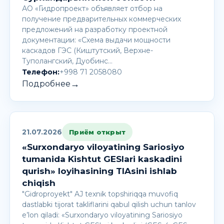
АО «Гидропроект» объявляет отбор на
получение предварительных коммерческих
предложений на разработку проектной
документации: «Схема выдачи мощности
каскадов ГЭС (Киштутский, Верхне-
Туполангский, Дуобинс…
Телефон:
+998 71 2058080
→
Подробнее
21.07.2026
Приём открыт
«Surxondaryo viloyatining Sariosiyo
tumanida Kishtut GESlari kaskadini
qurish» loyihasining TIAsini ishlab
chiqish
"Gidroproyekt" AJ texnik topshiriqqa muvofiq
dastlabki tijorat takliflarini qabul qilish uchun tanlov
e’lon qiladi: «Surxondaryo viloyatining Sariosiyo