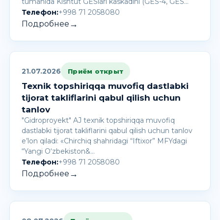
tumanida Kishtut GESlari kaskadini (GES-4, GES…
Телефон:
+998 71 2058080
→
Подробнее
21.07.2026
Приём открыт
Texnik topshiriqqa muvofiq dastlabki
tijorat takliflarini qabul qilish uchun
tanlov
"Gidroproyekt" AJ texnik topshiriqqa muvofiq
dastlabki tijorat takliflarini qabul qilish uchun tanlov
e’lon qiladi: «Chirchiq shahridagi “Iftixor” MFYdagi
“Yangi O‘zbekiston&…
Телефон:
+998 71 2058080
→
Подробнее