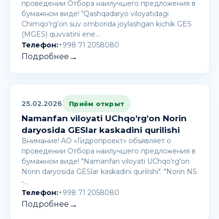
проведении Отбора наилучшего предложения в
бумажном виде! "Qashqadaryo viloyatidagi
Chimqo’rg’on suv omborida joylashgan kichik GES
(MGES) quvvatini ene…
Телефон:
+998 71 2058080
→
Подробнее
25.02.2026
Приём открыт
Namanfan viloyati UChqo'rg'on Norin
daryosida GESlar kaskadini qurilishi
Внимание! AО «Гидропроект» объявляет о
проведении Отбора наилучшего предложения в
бумажном виде! "Namanfan viloyati UChqo'rg'on
Norin daryosida GESlar kaskadini qurilishi". "Norin NS
-…
Телефон:
+998 71 2058080
→
Подробнее