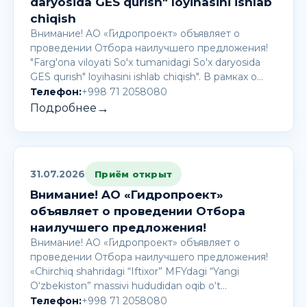
daryosida GES qurish" loyihasini ishlab
chiqish
Внимание! AО «Гидропроект» объявляет о
проведении Отбора наилучшего предложения!
"Farg'ona viloyati So'x tumanidagi So'x daryosida
GES qurish" loyihasini ishlab chiqish". В рамках о…
Телефон:
+998 71 2058080
→
Подробнее
31.07.2026
Приём открыт
Внимание! AО «Гидропроект»
объявляет о проведении Отбора
наилучшего предложения!
Внимание! AО «Гидропроект» объявляет о
проведении Отбора наилучшего предложения!
«Chirchiq shahridagi “Iftixor” MFYdagi “Yangi
O‘zbekiston” massivi hududidan oqib o‘t…
Телефон:
+998 71 2058080