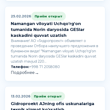
25.02.2026
Приём открыт
Namangan viloyati Uchqo'rg'on
tumanida Norin daryosida GESlar
kaskadini quvvat uzatish
Внимание! AО «Гидропроект» объявляет о
проведении Отбора наилучшего предложения в
бумажном виде! "Namangan viloyati Uchqo'rg'on
tumanida Norin daryosida GESlar kaskadini quvvat
uzatish mavjud 220…
Телефон:
+998 71 2058080
→
Подробнее
13.02.2026
Приём открыт
Gidroproekt AJning ofis uskunalariga
texnik xizmat ko'rsatish