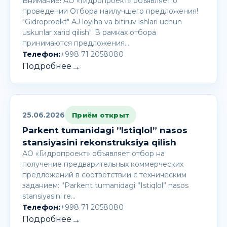
Внимание! AО «Гидропроект» объявляет о
проведении Отбора наилучшего предложения!
"Gidroproekt" AJ loyiha va bitiruv ishlari uchun
uskunlar xarid qilish". В рамках отбора
принимаются предложения…
Телефон:
+998 71 2058080
→
Подробнее
25.06.2026
Приём открыт
Parkent tumanidagi ’’Istiqlol” nasos
stansiyasini rekonstruksiya qilish
АО «Гидропроект» объявляет отбор на
получение предварительных коммерческих
предложений в соответствии с техническим
заданием: '’Parkent tumanidagi ’’Istiqlol” nasos
stansiyasini re…
Телефон:
+998 71 2058080
→
Подробнее