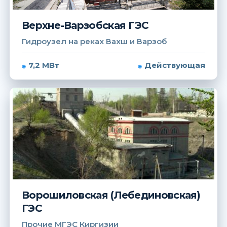
Верхне-Варзобская ГЭС
Гидроузел на реках Вахш и Варзоб
7,2 МВт
Действующая
Ворошиловская (Лебединовская)
ГЭС
Прочие МГЭС Киргизии