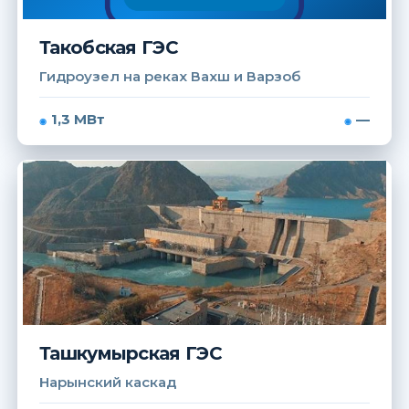
Такобская ГЭС
Гидроузел на реках Вахш и Варзоб
1,3 МВт
—
Ташкумырская ГЭС
Нарынский каскад