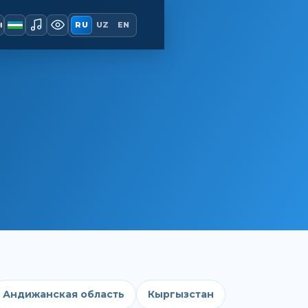
ы
RU
UZ
EN
Андижанская область
Кыргызстан