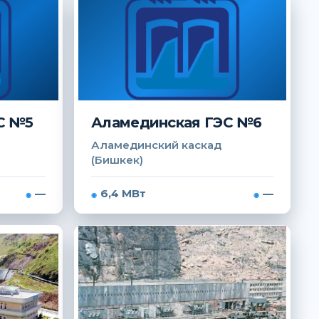
С №5
Аламединская ГЭС №6
Аламединский каскад
(Бишкек)
—
6,4 МВт
—