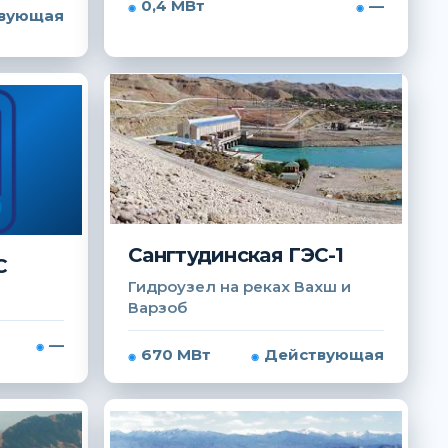
0,4 МВт
—
вующая
Сангтудинская ГЭС-1
С
Гидроузел на реках Вахш и
Варзоб
—
670 МВт
Действующая