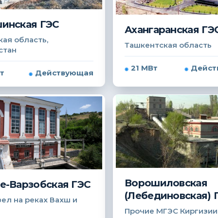
инская ГЭС
Ахангаранская ГЭ
ая область,
Ташкентская область
стан
21 МВт
Дейст
т
Действующая
Ворошиловская
е-Варзобская ГЭС
(Лебединовская) 
ел на реках Вахш и
Прочие МГЭС Киргизии