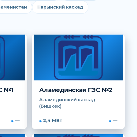
ркменистан
Нарынский каскад
С №1
Аламединская ГЭС №2
Аламединский каскад
(Бишкек)
—
2,4 МВт
—