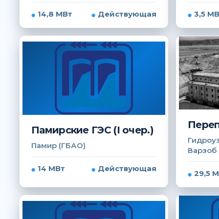
14,8 МВт
Действующая
3,5 М
Переп
Памирские ГЭС (I очер.)
Гидроуз
Памир (ГБАО)
Варзоб
14 МВт
Действующая
29,5 