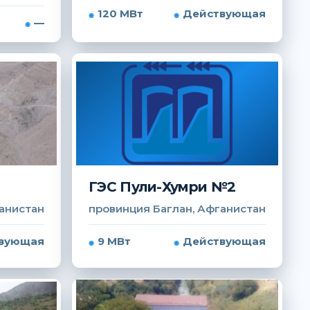
120 МВт
Действующая
—
ГЭС Пули-Хумри №2
анистан
провинция Баглан, Афганистан
вующая
9 МВт
Действующая