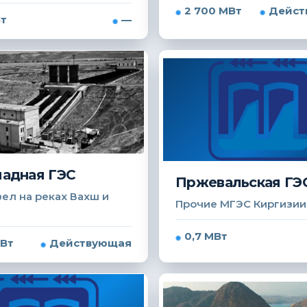
2 700 МВт
Дейст
Вт
—
адная ГЭС
Пржевальская ГЭ
ел на реках Вахш и
Прочие МГЭС Киргизии
0,7 МВт
МВт
Действующая