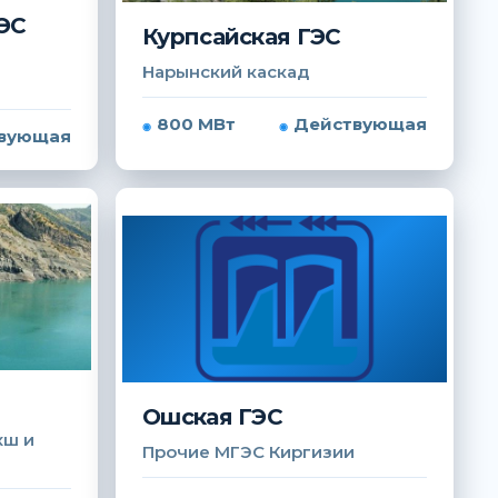
ЭС
Курпсайская ГЭС
Нарынский каскад
800 МВт
Действующая
вующая
Ошская ГЭС
хш и
Прочие МГЭС Киргизии