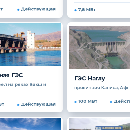
Вт
Действующая
7,8 МВт
ная ГЭС
ГЭС Наглу
ел на реках Вахш и
провинция Каписа, Афг
100 МВт
Дейст
Вт
Действующая