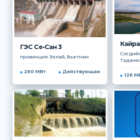
Кайра
ГЭС Се-Сан 3
Согдийс
провинция Зялай, Вьетнам
Таджик
260 МВт
Действующая
126 М