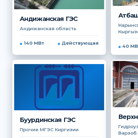
Атбаш
Андижанская ГЭС
Нарынск
Андижанская область
Кыргыз
140 МВт
Действующая
40 МВ
Верхн
Буурдинская ГЭС
Гидроуз
Прочие МГЭС Киргизии
Варзоб