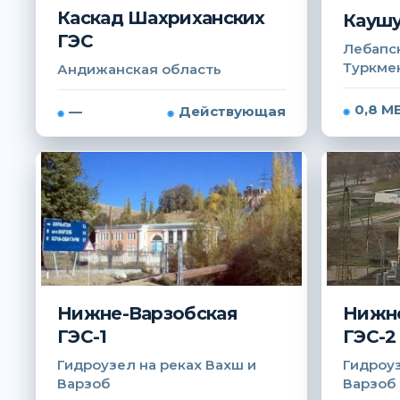
Каскад Шахриханских
Каушу
ГЭС
Лебапск
Туркме
Андижанская область
0,8 М
—
Действующая
Нижне-Варзобская
Нижне
ГЭС-1
ГЭС-2
Гидроузел на реках Вахш и
Гидроуз
Варзоб
Варзоб