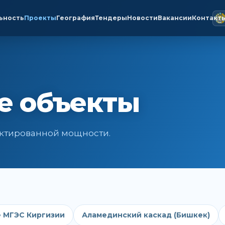
ьность
Проекты
География
Тендеры
Новости
Вакансии
Контакт
е объекты
оектированной мощности.
 МГЭС Киргизии
Аламединский каскад (Бишкек)