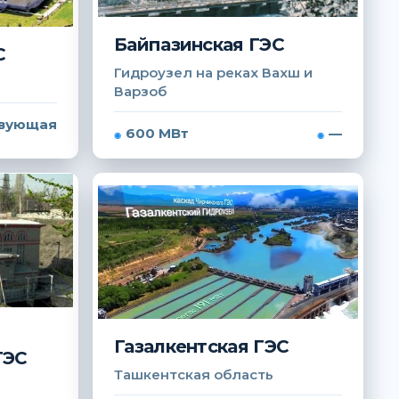
Байпазинская ГЭС
С
Гидроузел на реках Вахш и
Варзоб
вующая
600 МВт
—
Газалкентская ГЭС
ГЭС
Ташкентская область