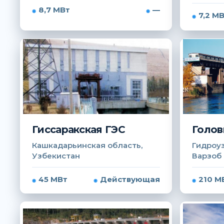
8,7 МВт
—
7,2 М
Гиссаракская ГЭС
Голов
Кашкадарьинская область,
Гидроуз
Узбекистан
Варзоб
45 МВт
Действующая
210 М