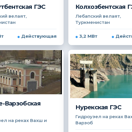
тбентская ГЭС
Колхозбентская Г
ий велаят,
Лебапский велаят,
нистан
Туркменистан
Вт
Действующая
3,2 МВт
Дейст
-Варзобская
Нурекская ГЭС
Гидроузел на реках Ва
ел на реках Вахш и
Варзоб