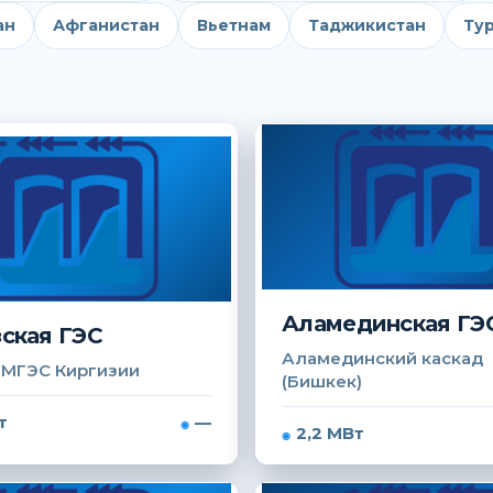
ан
Афганистан
Вьетнам
Таджикистан
Ту
Аламединская ГЭ
ская ГЭС
Аламединский каскад
 МГЭС Киргизии
(Бишкек)
т
—
2,2 МВт