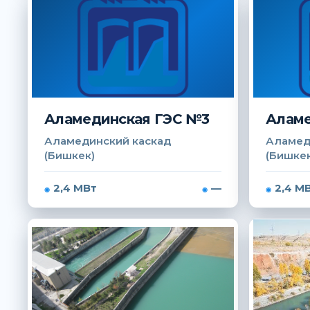
Аламединская ГЭС №3
Аламе
Аламединский каскад
Аламед
(Бишкек)
(Бишкек
2,4 МВт
—
2,4 М